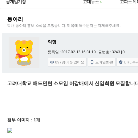
공개일기장
고대뉴스
고파스 위
4
동아리
학내 동아리 홍보 소식을 모았습니다. 제목에 특수문자는 자제해주세요.
익명
등록일 : 2017-02-13 16:31:19
| 글번호 : 3243 | 0
897
명이 읽었어요
모바일화면
URL 복



고려대학교 배드민턴 소모임 어갑배에서 신입회원 모집합니다.
첨부 이미지 : 1개