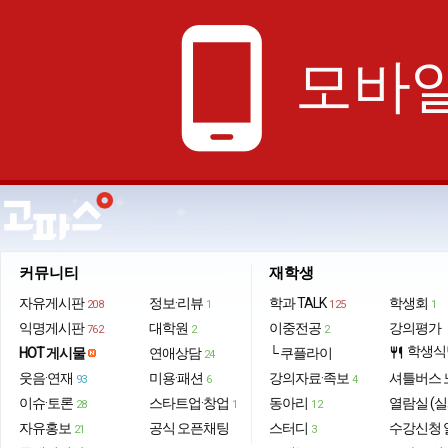
phone_android
모바일
커뮤니티
재학생
자유게시판
정보·리뷰
학과 TALK
학생회
208
1
125
1
익명게시판
대학원
이중전공
강의평가
762
2
2
학생식
HOT 게시물
연애상담
└ 쿠플라이
restaurant
24
웃음·연재
미용·패션
강의자료·족보
셔틀버스 
93
6
4
이슈·토론
스타트업·창업
동아리
열람실 (실
28
1
12
자유홍보
공식 오픈채팅
스터디
수강신청 
21
3