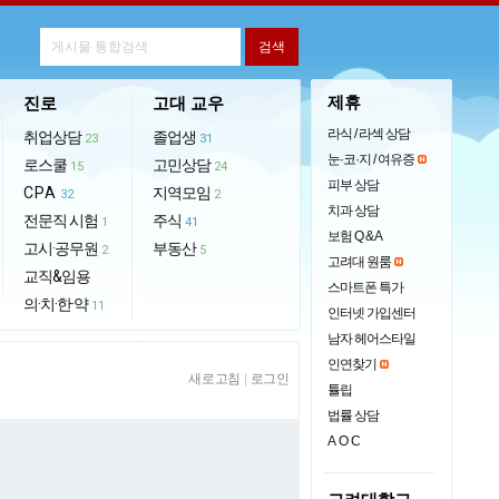
제휴
진로
고대 교우
라식 / 라섹 상담
취업상담
졸업생
23
31
눈·코·지 / 여유증
로스쿨
고민상담
15
24
피부 상담
CPA
지역모임
32
2
치과 상담
전문직 시험
주식
1
41
보험 Q & A
고시·공무원
부동산
2
5
고려대 원룸
교직&임용
스마트폰 특가
의·치·한·약
11
인터넷 가입센터
남자 헤어스타일
인연찾기
새로고침
|
로그인
튤립
법률 상담
AOC