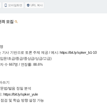
모바일화면
URL 복사


 전격 모집

1명
력 있는 기사 기반으로 토론 주제 제공 / 예시:
https://bit.ly/spker_b1-10
입문/초급/중급/중상급/상급/고급)
 수 667명 / 연장률: 88.6%
 받아쓰기
어휘/문법/발음 정밀 분석
시:
https://bit.ly/spker_yule
 점검 및 학습 방향 설정 가능