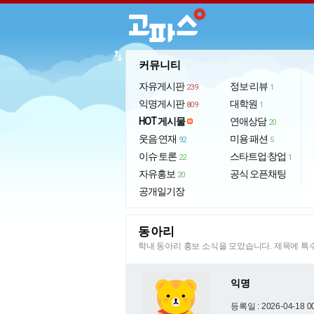
import_export
커뮤니티
자유게시판
정보·리뷰
239
1
익명게시판
대학원
809
1
HOT 게시물
연애상담
20
웃음·연재
미용·패션
92
5
이슈·토론
스타트업·창업
22
1
자유홍보
공식 오픈채팅
20
공개일기장
동아리
학내 동아리 홍보 소식을 모았습니다. 제목에 
익명
등록일 : 2026-04-18 0