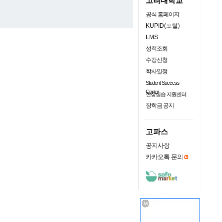
고려대학교
공식 홈페이지
KUPID(포털)
LMS
성적조회
수강신청
학사일정
Student Success
Center
현장실습 지원센터
장학금 공지
고파스
공지사항
카카오톡 문의