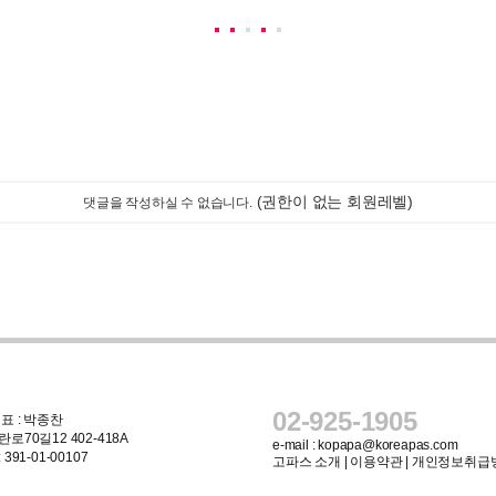
(권한이 없는 회원레벨)
댓글을 작성하실 수 없습니다.
02-925-1905
표 : 박종찬
로70길12 402-418A
e-mail :
kopapa@koreapas.com
91-01-00107
고파스 소개
|
이용약관
|
개인정보취급