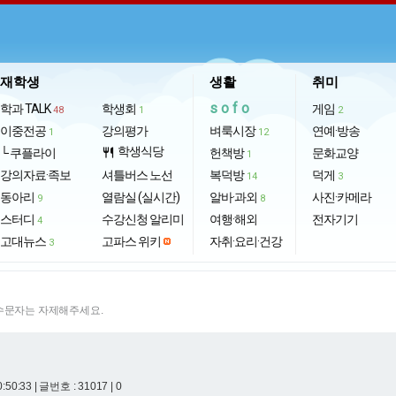
재학생
생활
취미
sofo
학과 TALK
학생회
게임
48
1
2
이중전공
강의평가
벼룩시장
연예·방송
1
12
학생식당
└ 쿠플라이
restaurant
헌책방
문화교양
1
강의자료·족보
셔틀버스 노선
복덕방
덕게
14
3
동아리
열람실 (실시간)
알바·과외
사진·카메라
9
8
스터디
수강신청 알리미
여행·해외
전자기기
4
고대뉴스
고파스 위키
자취·요리·건강
3
특수문자는 자제해주세요.
0:50:33
| 글번호 : 31017 | 0