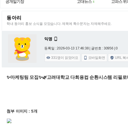
공개일기장
고대뉴스
고파스 위
4
동아리
학내 동아리 홍보 소식을 모았습니다. 제목에 특수문자는 자제해주세요.
익명

등록일 : 2026-03-13 17:46:38
| 글번호 : 30956 | 0
331
명이 읽었어요
모바일화면
URL 복



✨마케팅팀 모집✨🌿고려대학교 다회용컵 순환시스템 리필로더
첨부 이미지 : 5개