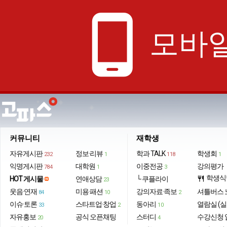
phone_android
모바일
커뮤니티
재학생
자유게시판
정보·리뷰
학과 TALK
학생회
232
1
118
1
익명게시판
대학원
이중전공
강의평가
784
1
3
학생식
HOT 게시물
연애상담
└ 쿠플라이
restaurant
23
웃음·연재
미용·패션
강의자료·족보
셔틀버스 
84
10
2
이슈·토론
스타트업·창업
동아리
열람실 (실
33
2
10
자유홍보
공식 오픈채팅
스터디
수강신청 
20
4