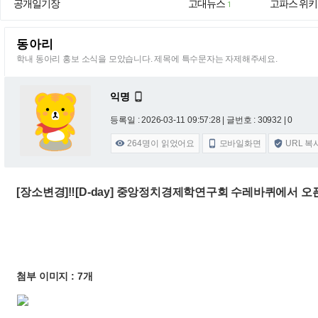
공개일기장
고대뉴스
고파스 위키
1
동아리
학내 동아리 홍보 소식을 모았습니다. 제목에 특수문자는 자제해주세요.
익명

등록일 : 2026-03-11 09:57:28
| 글번호 : 30932 | 0
264
명이 읽었어요
모바일화면
URL 복



[장소변경]‼️[D-day] 중앙정치경제학연구회 수레바퀴에서
첨부 이미지 : 7개