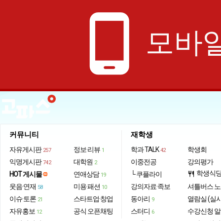
phone_android
모바일
커뮤니티
재학생
자유게시판
정보·리뷰
학과 TALK
학생회
257
1
42
익명게시판
대학원
이중전공
강의평가
742
2
학생식
HOT 게시물
연애상담
└ 쿠플라이
restaurant
19
웃음·연재
미용·패션
강의자료·족보
셔틀버스 
58
10
이슈·토론
스타트업·창업
동아리
열람실 (실
21
9
자유홍보
공식 오픈채팅
스터디
수강신청 
12
6