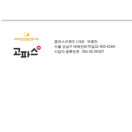
캠퍼스프렌즈 | 대표 : 박종찬
서울 강남구 테헤란로70길12 402-418A
사업자 등록번호 : 391-01-00107