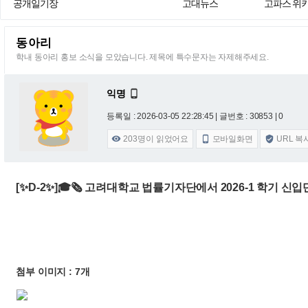
공개일기장
고대뉴스
고파스 위
동아리
학내 동아리 홍보 소식을 모았습니다. 제목에 특수문자는 자제해주세요.
익명

등록일 : 2026-03-05 22:28:45
| 글번호 : 30853 | 0
203
명이 읽었어요
모바일화면
URL 복



[✨D-2✨]🎓🗞 고려대학교 법률기자단에서 2026-1 학기 신
첨부 이미지 : 7개