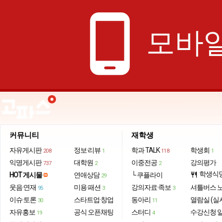
phone_android
모바일
커뮤니티
재학생
자유게시판
정보·리뷰
학과 TALK
학생회
208
1
118
1
익명게시판
대학원
이중전공
강의평가
737
2
2
학생식
HOT 게시물
연애상담
└ 쿠플라이
restaurant
29
웃음·연재
미용·패션
강의자료·족보
셔틀버스 
95
3
3
이슈·토론
스타트업·창업
동아리
열람실 (실
30
11
자유홍보
공식 오픈채팅
스터디
수강신청 
19
4