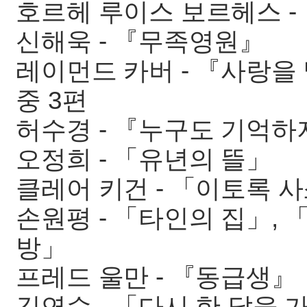
호르헤 루이스 보르헤스 -
신해욱 - 『무족영원』
레이먼드 카버 - 『사랑을
중 3편
허수경 - 『누구도 기억하
오정희 - 「유년의 뜰」
클레어 키건 - 「이토록 
손원평 - 「타인의 집」, 
방」
프레드 울만 - 『동급생』
김연수 - 「다시 한 달을