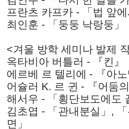
프란츠 카프카 - 「법 앞에
최인훈 - 「둥둥 낙랑둥」
<겨울 방학 세미나 발제 작품
옥타비아 버틀러 - 『킨』
에르베 르 텔리에 - 『아
어슐러 K. 르 귄 - 『어둠
해서우 - 「횡단보도에도 
김초엽 - 「관내분실」, 
면」