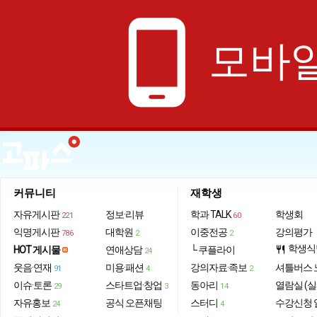
phone_android
모바일
커뮤니티
재학생
자유게시판
정보·리뷰
학과 TALK
학생회
221
60
익명게시판
대학원
이중전공
강의평가
786
2
2
학생식
HOT 게시물
연애상담
└ 쿠플라이
restaurant
24
웃음·연재
미용·패션
강의자료·족보
셔틀버스 
91
4
2
이슈·토론
스타트업·창업
동아리
열람실 (실
29
3
14
자유홍보
공식 오픈채팅
스터디
수강신청 
24
4