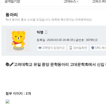
공개일기장
고대뉴스
고파스 위
4
동아리
학내 동아리 홍보 소식을 모았습니다. 제목에 특수문자는 자제해주세요.
익명

등록일 : 2026-03-03 18:46:35
| 글번호 : 30789 | 0
239
명이 읽었어요
모바일화면
URL 복



📚🖋️고려대학교 유일 중앙 문학동아리 고대문학회에서 신입
첨부 이미지 : 2개