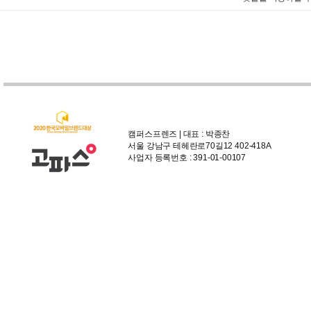
캠퍼스프렌즈 | 대표 : 박종찬
서울 강남구 테헤란로70길12 402-418A
사업자 등록번호 : 391-01-00107