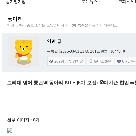
공개일기장
고대뉴스
고파스 위
4
동아리
학내 동아리 홍보 소식을 모았습니다. 제목에 특수문자는 자제해주세요.
익명

등록일 : 2026-03-03 12:00:28
| 글번호 : 30775 | 0
262
명이 읽었어요
모바일화면
URL 복



고려대 영어 통번역 동아리 KITE (5기 모집) 🧭대사관 협업 
첨부 이미지 : 8개