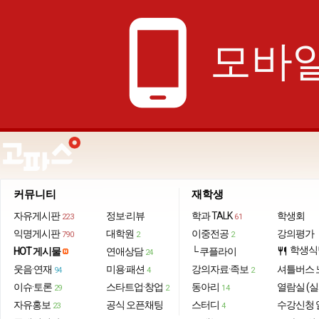
phone_android
모바일
커뮤니티
재학생
자유게시판
정보·리뷰
학과 TALK
학생회
223
61
익명게시판
대학원
이중전공
강의평가
790
2
2
학생식
HOT 게시물
연애상담
└ 쿠플라이
restaurant
24
웃음·연재
미용·패션
강의자료·족보
셔틀버스 
94
4
2
이슈·토론
스타트업·창업
동아리
열람실 (실
29
2
14
자유홍보
공식 오픈채팅
스터디
수강신청 
23
4