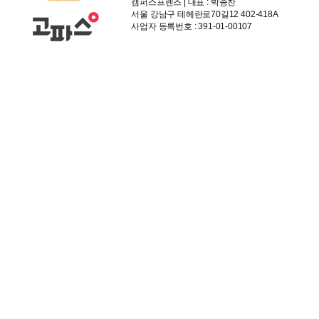
캠퍼스프렌즈 | 대표 : 박종찬
서울 강남구 테헤란로70길12 402-418A
사업자 등록번호 : 391-01-00107