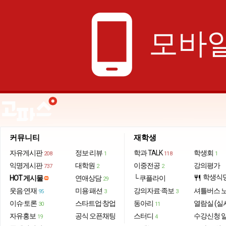
phone_android
모바일
커뮤니티
재학생
자유게시판
정보·리뷰
학과 TALK
학생회
208
1
118
1
익명게시판
대학원
이중전공
강의평가
737
2
2
학생식
HOT 게시물
연애상담
└ 쿠플라이
restaurant
29
웃음·연재
미용·패션
강의자료·족보
셔틀버스 
95
3
3
이슈·토론
스타트업·창업
동아리
열람실 (실
30
11
자유홍보
공식 오픈채팅
스터디
수강신청 
19
4