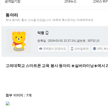
공개일기장
고대뉴스
고파스 위
동아리
학내 동아리 홍보 소식을 모았습니다. 제목에 특수문자는 자제해주세요.
익명

등록일 : 2026-03-01 22:27:24
| 글번호 : 30732 | 0
304
명이 읽었어요
모바일화면
URL 복



고려대학교 스마트폰 교육 봉사 동아리 ☀️실버라이닝☀️에서 2
첨부 이미지 : 7개