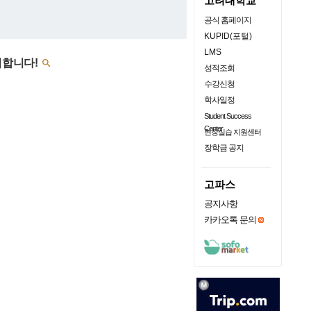
고려대학교
공식 홈페이지
KUPID(포털)
LMS
모집합니다!

성적조회
수강신청
학사일정
Student Success
Center
현장실습 지원센터
장학금 공지
고파스
공지사항
카카오톡 문의