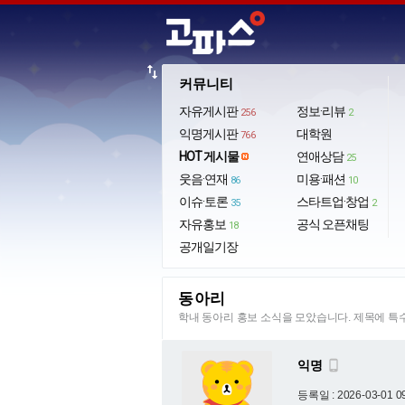
import_export
커뮤니티
자유게시판
정보·리뷰
256
2
익명게시판
대학원
766
HOT 게시물
연애상담
25
웃음·연재
미용·패션
86
10
이슈·토론
스타트업·창업
35
2
자유홍보
공식 오픈채팅
18
공개일기장
동아리
학내 동아리 홍보 소식을 모았습니다. 제목에 
익명

등록일 : 2026-03-01 0