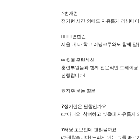
⚡번개런
정기런 시간 외에도 자유롭게 러닝메이
🏃‍♀️🏃‍♂️연합런
서울 내 타 학교 러닝크루와도 함께 달
👟💪🏾 훈련세션
훈련부원들과 함께 전문적인 트레이닝
진행합니다!
💬자주 묻는 질문
❓정기런은 필참인가요
👉아니요! 참여하고 싶을때 자유롭게 
❓러닝 초보인데 괜찮을까요
👉괜찮습니다! 느리게 뛰는 그룹 빠르