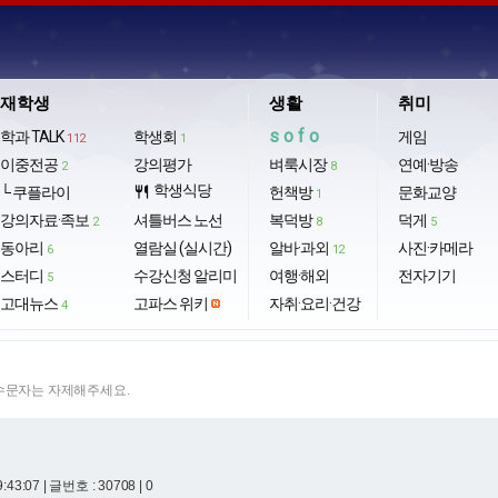
재학생
생활
취미
sofo
학과 TALK
학생회
게임
112
1
이중전공
강의평가
벼룩시장
연예·방송
2
8
학생식당
└ 쿠플라이
restaurant
헌책방
문화교양
1
강의자료·족보
셔틀버스 노선
복덕방
덕게
2
8
5
동아리
열람실 (실시간)
알바·과외
사진·카메라
6
12
스터디
수강신청 알리미
여행·해외
전자기기
5
고대뉴스
고파스 위키
자취·요리·건강
4
특수문자는 자제해주세요.
9:43:07
| 글번호 : 30708 | 0