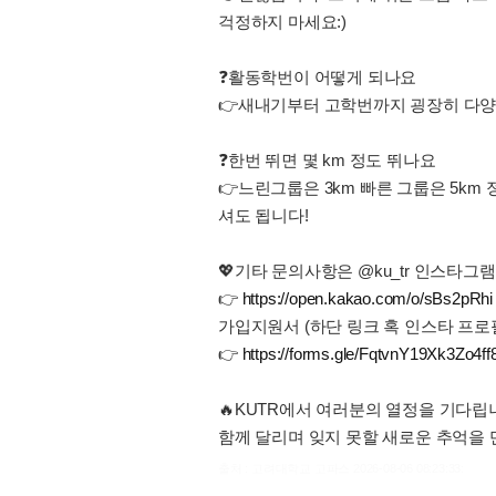
걱정하지 마세요:)
❓활동학번이 어떻게 되나요
👉새내기부터 고학번까지 굉장히 다양
❓한번 뛰면 몇 km 정도 뛰나요
👉느린그룹은 3km 빠른 그룹은 5km
셔도 됩니다!
💖기타 문의사항은 @ku_tr 인스타
👉
https://open.kakao.com/o/sBs2pRhi
가입지원서 (하단 링크 혹 인스타 프로
👉
https://forms.gle/FqtvnY19Xk3Zo4ff
🔥KUTR에서 여러분의 열정을 기다립
함께 달리며 잊지 못할 새로운 추억을 
출처 : 고려대학교 고파스 2026-08-06 08:23:33: