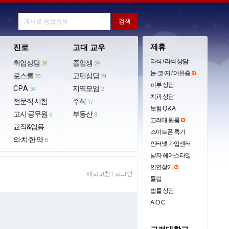
제휴
진로
고대 교우
라식 / 라섹 상담
취업상담
졸업생
28
29
눈·코·지 / 여유증
로스쿨
고민상담
20
24
피부 상담
CPA
지역모임
34
2
치과 상담
전문직 시험
주식
17
보험 Q & A
고시·공무원
부동산
6
8
고려대 원룸
교직&임용
스마트폰 특가
의·치·한·약
8
인터넷 가입센터
남자 헤어스타일
인연찾기
새로고침
|
로그인
튤립
법률 상담
AOC