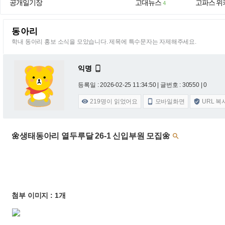
공개일기장
고대뉴스
고파스 위
4
동아리
학내 동아리 홍보 소식을 모았습니다. 제목에 특수문자는 자제해주세요.
익명

등록일 : 2026-02-25 11:34:50
| 글번호 : 30550 | 0
219
명이 읽었어요
모바일화면
URL 복



🌼생태동아리 열두루달 26-1 신입부원 모집🌼

첨부 이미지 : 1개