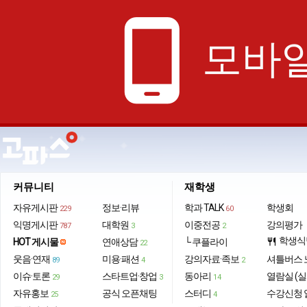
phone_android
모바일
커뮤니티
재학생
자유게시판
정보·리뷰
학과 TALK
학생회
229
60
익명게시판
대학원
이중전공
강의평가
787
3
2
학생식
HOT 게시물
연애상담
└ 쿠플라이
restaurant
22
웃음·연재
미용·패션
강의자료·족보
셔틀버스 
89
4
2
이슈·토론
스타트업·창업
동아리
열람실 (실
29
3
14
자유홍보
공식 오픈채팅
스터디
수강신청 
25
4