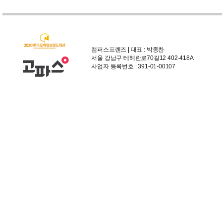
캠퍼스프렌즈 | 대표 : 박종찬
서울 강남구 테헤란로70길12 402-418A
사업자 등록번호 : 391-01-00107