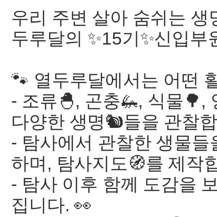
우리 주변 살아 숨쉬는 생명
두루달의 ✨15기✨신입부
🐾 열두루달에서는 어떤 
- 조류🐣, 곤충🦗, 식물🌳
다양한 생명🐿️들을 관찰합
- 탐사에서 관찰한 생물들
하며, 탐사지도🧭를 제작
- 탐사 이후 함께 도감을
집니다. 👀