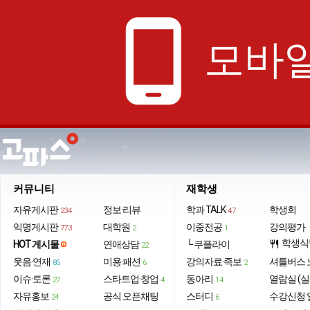
phone_android
모바일
커뮤니티
재학생
자유게시판
정보·리뷰
학과 TALK
학생회
234
47
익명게시판
대학원
이중전공
강의평가
773
2
1
학생식
HOT 게시물
연애상담
└ 쿠플라이
restaurant
22
웃음·연재
미용·패션
강의자료·족보
셔틀버스 
85
6
2
이슈·토론
스타트업·창업
동아리
열람실 (실
27
4
14
자유홍보
공식 오픈채팅
스터디
수강신청 
24
6