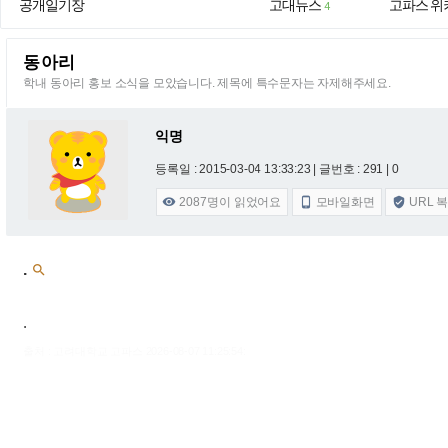
공개일기장
고대뉴스
고파스 위
4
동아리
학내 동아리 홍보 소식을 모았습니다. 제목에 특수문자는 자제해주세요.
익명
등록일 : 2015-03-04 13:33:23
| 글번호 : 291 | 0
2087
명이 읽었어요
모바일화면
URL 



.

.
출처 : 고려대학교 고파스 2026-08-07 11:25:54: