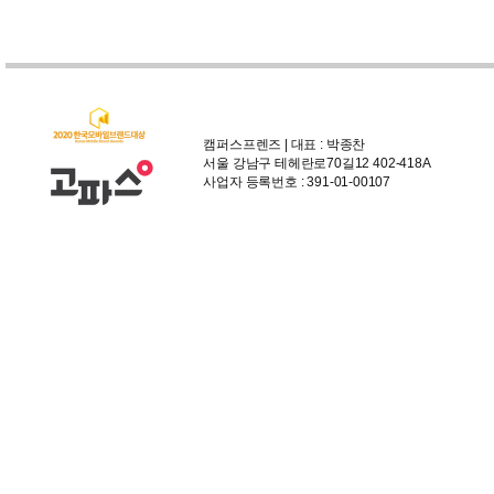
캠퍼스프렌즈 | 대표 : 박종찬
서울 강남구 테헤란로70길12 402-418A
사업자 등록번호 : 391-01-00107