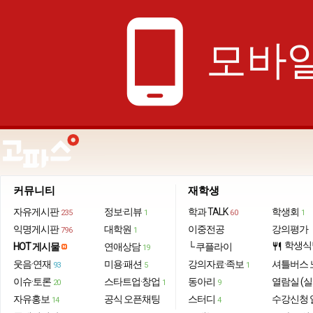
phone_android
모바일
커뮤니티
재학생
자유게시판
정보·리뷰
학과 TALK
학생회
235
1
60
1
익명게시판
대학원
이중전공
강의평가
796
1
학생식
HOT 게시물
연애상담
└ 쿠플라이
restaurant
19
웃음·연재
미용·패션
강의자료·족보
셔틀버스 
93
5
1
이슈·토론
스타트업·창업
동아리
열람실 (실
20
1
9
자유홍보
공식 오픈채팅
스터디
수강신청 
14
4