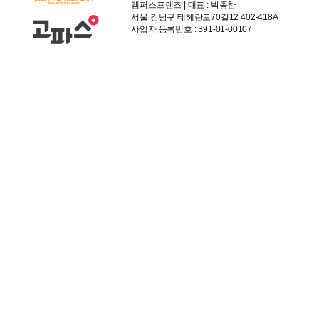
캠퍼스프렌즈 | 대표 : 박종찬
서울 강남구 테헤란로70길12 402-418A
사업자 등록번호 : 391-01-00107