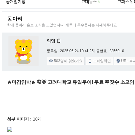
공개일기장
고대뉴스
고파스 위
3
동아리
학내 동아리 홍보 소식을 모았습니다. 제목에 특수문자는 자제해주세요.
익명

등록일 : 2025-06-24 10:41:25
| 글번호 : 28560 | 0
503
명이 읽었어요
모바일화면
URL 복



🔥마감임박🔥 🥋🐯 고려대학교 유일무이❗️ 무료 주짓수 소모임 
첨부 이미지 : 10개