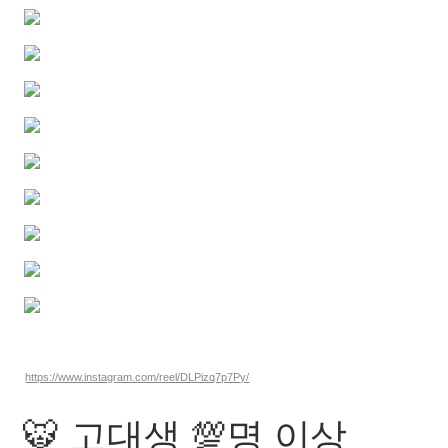
https://www.instagram.com/reel/DLPizq7p7Py/
🐯 고대생 💯명 이상