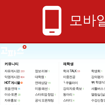
phone_android
모바일
커뮤니티
재학생
자유게시판
정보·리뷰
학과 TALK
학생회
233
1
59
1
익명게시판
대학원
이중전공
강의평가
804
1
학생식
HOT 게시물
연애상담
└ 쿠플라이
restaurant
19
웃음·연재
미용·패션
강의자료·족보
셔틀버스 
91
5
1
이슈·토론
스타트업·창업
동아리
열람실 (실
20
1
9
자유홍보
공식 오픈채팅
스터디
수강신청 
13
4