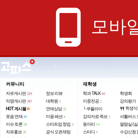
phone_android
모바일
커뮤니티
재학생
자유게시판
정보·리뷰
학과 TALK
학생회
229
60
익명게시판
대학원
이중전공
강의평가
787
3
2
학생식
HOT 게시물
연애상담
└ 쿠플라이
restaurant
22
웃음·연재
미용·패션
강의자료·족보
셔틀버스 
89
4
2
이슈·토론
스타트업·창업
동아리
열람실 (실
29
3
14
자유홍보
공식 오픈채팅
스터디
수강신청 
25
4