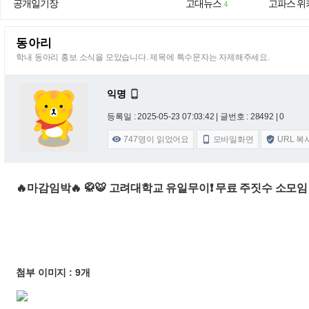
공개일기장
고대뉴스
고파스 위
4
동아리
학내 동아리 홍보 소식을 모았습니다. 제목에 특수문자는 자제해주세요.
익명

등록일 : 2025-05-23 07:03:42
| 글번호 : 28492 | 0
747
명이 읽었어요
모바일화면
URL 복



🔥마감임박🔥 🥋🐯 고려대학교 유일무이❗️ 무료 주짓수 소모임 
첨부 이미지 : 9개