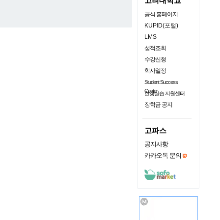
고려대학교
공식 홈페이지
KUPID(포털)
LMS
성적조회
수강신청
학사일정
Student Success
Center
현장실습 지원센터
장학금 공지
고파스
공지사항
카카오톡 문의