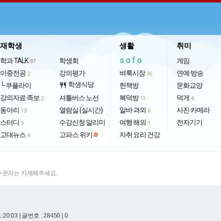
재학생
생활
취미
sofo
학과 TALK
학생회
게임
97
이중전공
강의평가
벼룩시장
연예·방송
2
16
학생식당
└ 쿠플라이
restaurant
헌책방
문화교양
강의자료·족보
셔틀버스 노선
복덕방
덕게
2
11
4
동아리
열람실 (실시간)
알바·과외
사진·카메라
13
6
스터디
수강신청 알리미
여행·해외
전자기기
5
1
고대뉴스
고파스 위키
자취·요리·건강
4
특수문자는 자제해주세요.
1:20:03
| 글번호 : 28450 | 0