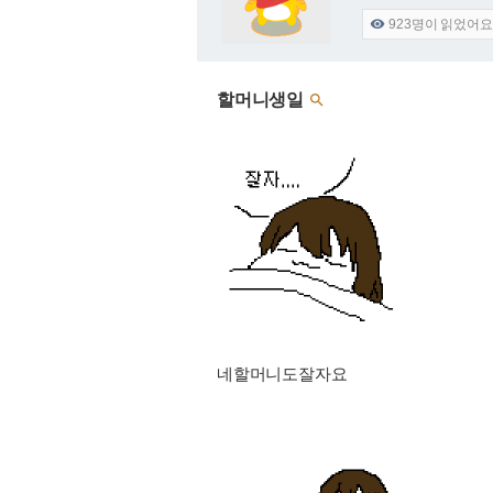
923
명이 읽었어요

할머니생일

네할머니도잘자요