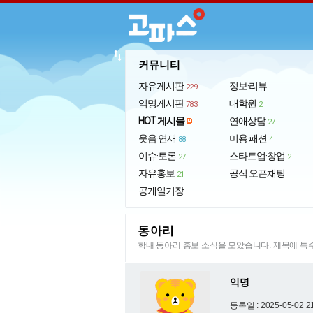
import_export
커뮤니티
자유게시판
정보·리뷰
229
익명게시판
대학원
783
2
HOT 게시물
연애상담
27
웃음·연재
미용·패션
88
4
이슈·토론
스타트업·창업
27
2
자유홍보
공식 오픈채팅
21
공개일기장
동아리
학내 동아리 홍보 소식을 모았습니다. 제목에 
익명
등록일 : 2025-05-02 2