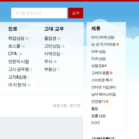
제휴
진로
고대 교우
라식 / 라섹 상담
취업상담
졸업생
29
29
눈·코·지 / 여유증
로스쿨
고민상담
19
24
피부 상담
CPA
지역모임
29
1
치과 상담
전문직 시험
주식
35
보험 Q & A
고시·공무원
부동산
2
9
고려대 원룸
교직&임용
1
스마트폰 특가
의·치·한·약
14
인터넷 가입센터
남자 헤어스타일
인연찾기
새로고침
|
로그인
튤립
법률 상담
AOC