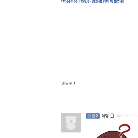
#다음주에
#재밌는영화볼건데뭐볼까요
댓글수
3

댓글
2
익명
2025-05-02 21