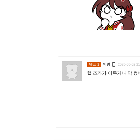
:

댓글
3
익명
2025-05-02 21
헐 조카가 아무거나 막 썼네요