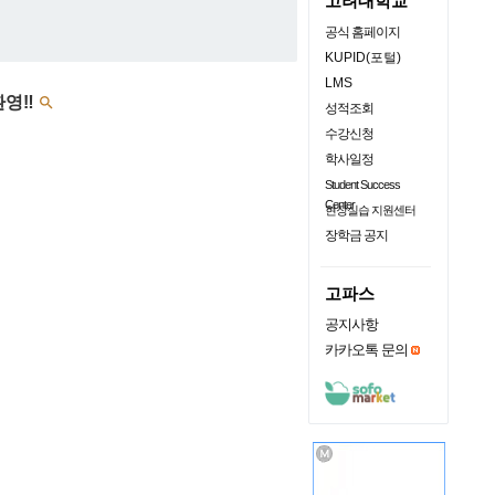
고려대학교
공식 홈페이지
KUPID(포털)
LMS
환영‼️

성적조회
수강신청
학사일정
Student Success
Center
현장실습 지원센터
장학금 공지
고파스
공지사항
카카오톡 문의