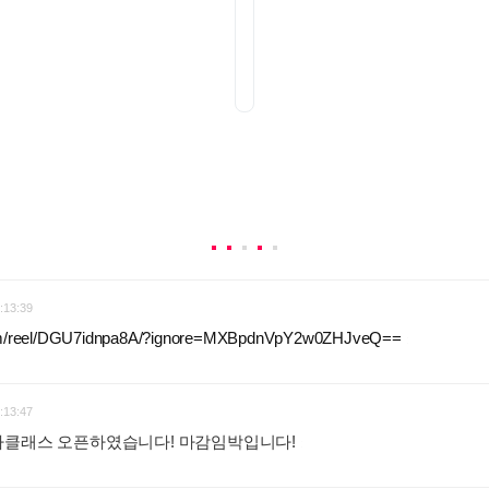
:13:39
com/reel/DGU7idnpa8A/?ignore=MXBpdnVpY2w0ZHJveQ==
:
:13:47
가클래스 오픈하였습니다! 마감임박입니다!
: