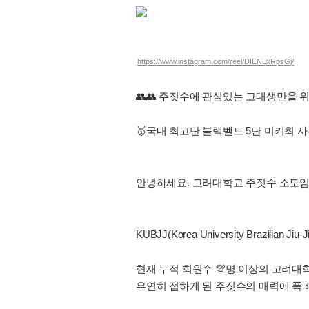
https://www.instagram.com/reel/DIENLxRpsGj/
👥️👥️ 주짓수에 관심있는 고대생만을 위
🥇국내 최고단 블랙벨트 5단 미키최 
안녕하세요. 고려대학교 주짓수 소모임 K
KUBJJ(Korea University Brazilian Jiu-
현재 누적 회원수 💯명 이상의 고려대
우연히 접하게 된 주짓수의 매력에 푹 