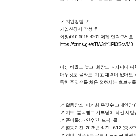
📌 지원방법 📌
가입신청서 작성 후
회장(010-9015-4201)에게 연락주세요! 
https://forms.gle/sTfA3dY1Pi6fScVM9
여성 비율도 높고, 회장도 여자이니 여학
아무것도 몰라도, 기초 체력이 없어도
특히 주짓수를 처음 접하시는 초보분들을
📍 활동장소: 미키최 주짓수 고대안암 
📍 지도: 블랙벨트 사부님이 직접 시
📍 준비물: 개인수건, 도복, 물
📍 활동기간: 2025년 4/21 - 6/12 (총 8주)
📍 회비: 레슨 8주 무료 + 도복 구매 필