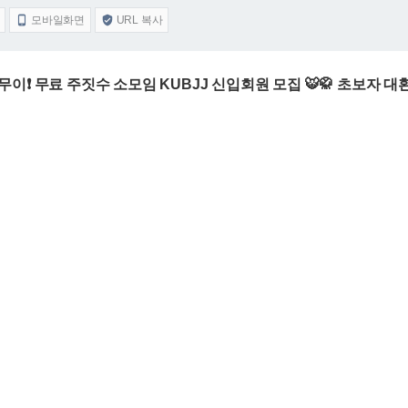
모바일화면
URL 복사


무이❗️ 무료 주짓수 소모임 KUBJJ 신입회원 모집 🐯🥋 초보자 대