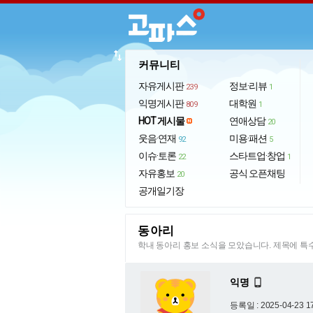
import_export
커뮤니티
자유게시판
정보·리뷰
239
1
익명게시판
대학원
809
1
HOT 게시물
연애상담
20
웃음·연재
미용·패션
92
5
이슈·토론
스타트업·창업
22
1
자유홍보
공식 오픈채팅
20
공개일기장
동아리
학내 동아리 홍보 소식을 모았습니다. 제목에 
익명

등록일 : 2025-04-23 1