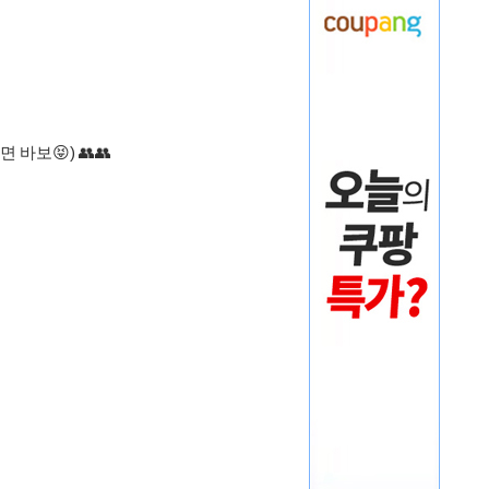
보😝) 👥️👥️