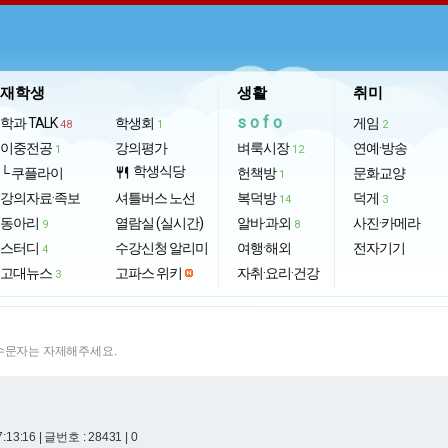
재학생
생활
취미
sofo
학과 TALK
학생회
게임
48
1
2
이중전공
강의평가
벼룩시장
연예·방송
1
12
학생식당
└ 쿠플라이
restaurant
헌책방
문화교양
1
강의자료·족보
셔틀버스 노선
복덕방
덕게
14
3
동아리
열람실 (실시간)
알바·과외
사진·카메라
9
8
스터디
수강신청 알리미
여행·해외
전자기기
4
고대뉴스
고파스 위키
자취·요리·건강
3
특수문자는 자제해주세요.
7:13:16
| 글번호 : 28431 | 0