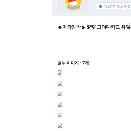
768
명이 읽었어요

🔥마감임박🔥 🥋🐯 고려대학교 유일
첨부 이미지 : 7개