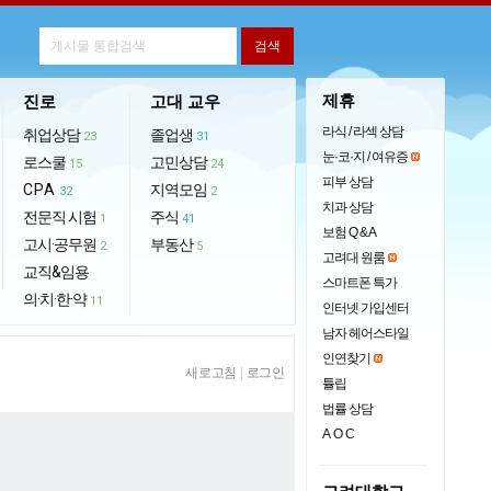
제휴
진로
고대 교우
라식 / 라섹 상담
취업상담
졸업생
23
31
눈·코·지 / 여유증
로스쿨
고민상담
15
24
피부 상담
CPA
지역모임
32
2
치과 상담
전문직 시험
주식
1
41
보험 Q & A
고시·공무원
부동산
2
5
고려대 원룸
교직&임용
스마트폰 특가
의·치·한·약
11
인터넷 가입센터
남자 헤어스타일
인연찾기
새로고침
|
로그인
튤립
법률 상담
AOC