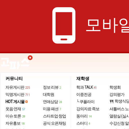
phone_android
모바일
커뮤니티
재학생
자유게시판
정보·리뷰
학과 TALK
학생회
225
2
41
익명게시판
대학원
이중전공
강의평가
711
학생식
HOT 게시물
연애상담
└ 쿠플라이
restaurant
24
웃음·연재
미용·패션
강의자료·족보
셔틀버스 
57
7
이슈·토론
스타트업·창업
동아리
열람실 (실
28
14
자유홍보
공식 오픈채팅
스터디
수강신청 
18
4