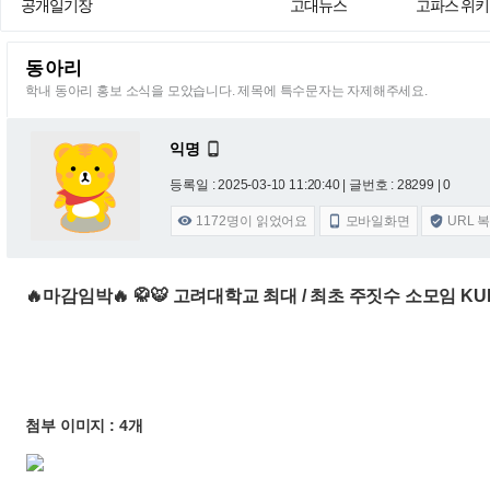
공개일기장
고대뉴스
고파스 위키
동아리
학내 동아리 홍보 소식을 모았습니다. 제목에 특수문자는 자제해주세요.
익명

등록일 : 2025-03-10 11:20:40
| 글번호 : 28299 | 0
1172
명이 읽었어요
모바일화면
URL 



🔥마감임박🔥 🥋🐯 고려대학교 최대 / 최초 주짓수 소모임 KU
첨부 이미지 : 4개