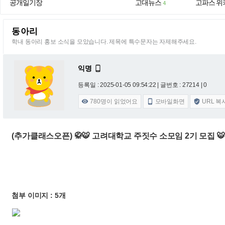
공개일기장
고대뉴스
고파스 위
4
동아리
학내 동아리 홍보 소식을 모았습니다. 제목에 특수문자는 자제해주세요.
익명

등록일 : 2025-01-05 09:54:22
| 글번호 : 27214 | 0
780
명이 읽었어요
모바일화면
URL 복



(추가클래스오픈) 🥋🐯 고려대학교 주짓수 소모임 2기 모집 🐯
첨부 이미지 : 5개