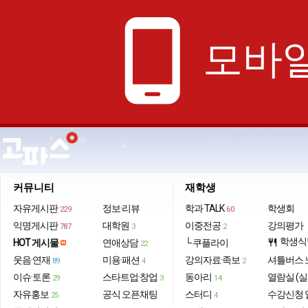
phone_android
모바일
커뮤니티
재학생
자유게시판
정보·리뷰
학과 TALK
학생회
229
60
익명게시판
대학원
이중전공
강의평가
787
3
2
학생식
HOT 게시물
연애상담
└ 쿠플라이
restaurant
22
웃음·연재
미용·패션
강의자료·족보
셔틀버스 
89
4
2
이슈·토론
스타트업·창업
동아리
열람실 (실
29
3
14
자유홍보
공식 오픈채팅
스터디
수강신청 
25
4