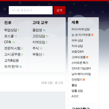
제휴
진로
고대 교우
라식 / 라섹 상담
취업상담
졸업생
5
36
눈·코·지 / 여유증
로스쿨
고민상담
11
27
피부 상담
CPA
지역모임
13
2
치과 상담
전문직 시험
주식
3
10
보험 Q & A
고시·공무원
부동산
3
5
고려대 원룸
교직&임용
스마트폰 특가
의·치·한·약
36
인터넷 가입센터
남자 헤어스타일
인연찾기
새로고침
|
로그인
튤립
법률 상담
AOC