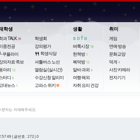
재학생
생활
취미
sofo
학과 TALK
학생회
게임
38
이중전공
강의평가
벼룩시장
연예·방송
18
학생식당
└ 쿠플라이
restaurant
헌책방
문화교양
1
강의자료·족보
셔틀버스 노선
복덕방
덕게
12
4
동아리
열람실 (실시간)
알바·과외
사진·카메라
12
6
스터디
수강신청 알리미
여행·해외
전자기기
6
고대뉴스
고파스 위키
자취·요리·건강
1
특수문자는 자제해주세요.
2:57:49
| 글번호 : 272 | 0