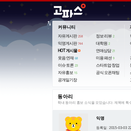
import_export
커뮤니티
자유게시판
정보·리뷰
258
2
익명게시판
대학원
744
2
HOT 게시물
연애상담
21
웃음·연재
미용·패션
68
9
이슈·토론
스타트업·창업
23
자유홍보
공식 오픈채팅
15
공개일기장
동아리
학내 동아리 홍보 소식을 모았습니다. 제목에 
익명
등록일 : 2015-03-03 2