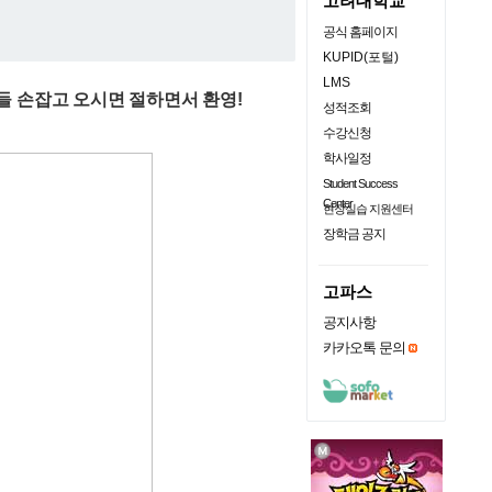
고려대학교
공식 홈페이지
KUPID(포털)
LMS
들 손잡고 오시면 절하면서 환영!
성적조회
수강신청
학사일정
Student Success
Center
현장실습 지원센터
장학금 공지
고파스
공지사항
카카오톡 문의