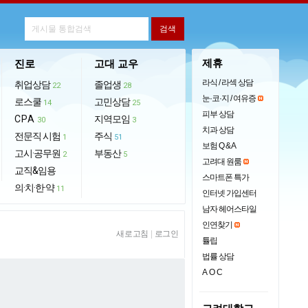
제휴
진로
고대 교우
라식 / 라섹 상담
취업상담
졸업생
22
28
눈·코·지 / 여유증
로스쿨
고민상담
14
25
피부 상담
CPA
지역모임
30
3
치과 상담
전문직 시험
주식
1
51
보험 Q & A
고시·공무원
부동산
2
5
고려대 원룸
교직&임용
스마트폰 특가
의·치·한·약
11
인터넷 가입센터
남자 헤어스타일
인연찾기
새로고침
|
로그인
튤립
법률 상담
AOC