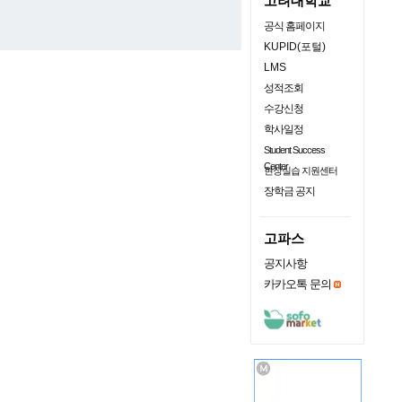
고려대학교
공식 홈페이지
KUPID(포털)
LMS
성적조회
수강신청
학사일정
Student Success
Center
현장실습 지원센터
장학금 공지
고파스
공지사항
카카오톡 문의