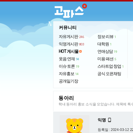
import_export
커뮤니티
자유게시판
정보·리뷰
246
1
익명게시판
대학원
803
1
HOT 게시물
연애상담
19
웃음·연재
미용·패션
94
5
이슈·토론
스타트업·창업
19
1
자유홍보
공식 오픈채팅
14
공개일기장
동아리
학내 동아리 홍보 소식을 모았습니다. 제목에 
익명

등록일 : 2024-03-12 2