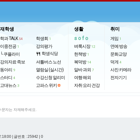
재학생
생활
취미
sofo
학과 TALK
학생회
게임
54
1
1
이중전공
강의평가
벼룩시장
연예·방송
1
12
학생식당
└ 쿠플라이
restaurant
헌책방
문화교양
1
강의자료·족보
셔틀버스 노선
복덕방
덕게
14
4
동아리
열람실 (실시간)
알바·과외
사진·카메라
9
7
스터디
수강신청 알리미
여행·해외
전자기기
4
고대뉴스
고파스 위키
자취·요리·건강
3
특수문자는 자제해주세요.
2:18:00
| 글번호 : 25942 | 0