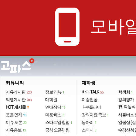
phone_android
모바일
커뮤니티
재학생
자유게시판
정보·리뷰
학과 TALK
학생회
220
1
55
1
익명게시판
대학원
이중전공
강의평가
783
학생식
HOT 게시물
연애상담
└ 쿠플라이
restaurant
19
웃음·연재
미용·패션
강의자료·족보
셔틀버스 
95
5
1
이슈·토론
스타트업·창업
동아리
열람실 (실
20
1
9
자유홍보
공식 오픈채팅
스터디
수강신청 
13
3