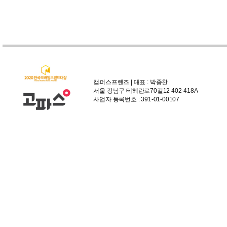
캠퍼스프렌즈 | 대표 : 박종찬
서울 강남구 테헤란로70길12 402-418A
사업자 등록번호 : 391-01-00107