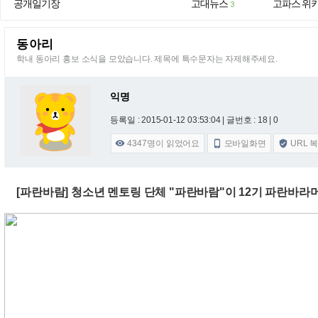
공개일기장
고대뉴스
고파스 위
3
동아리
학내 동아리 홍보 소식을 모았습니다. 제목에 특수문자는 자제해주세요.
익명
등록일 : 2015-01-12 03:53:04
| 글번호 : 18 | 0
4347
명이 읽었어요
모바일화면
URL 



[파란바람] 청소년 멘토링 단체 "파란바람"이 12기 파란바라