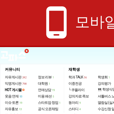
phone_android
모바일
커뮤니티
재학생
자유게시판
정보·리뷰
학과 TALK
학생회
242
1
56
1
익명게시판
대학원
이중전공
강의평가
798
1
학생식
HOT 게시물
연애상담
└ 쿠플라이
restaurant
19
웃음·연재
미용·패션
강의자료·족보
셔틀버스 
93
5
이슈·토론
스타트업·창업
동아리
열람실 (실
19
1
9
자유홍보
공식 오픈채팅
스터디
수강신청 
13
4