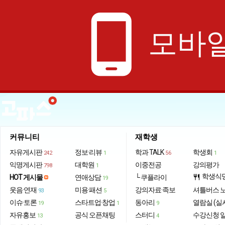
phone_android
모바일
커뮤니티
재학생
자유게시판
정보·리뷰
학과 TALK
학생회
242
1
56
1
익명게시판
대학원
이중전공
강의평가
798
1
학생식
HOT 게시물
연애상담
└ 쿠플라이
restaurant
19
웃음·연재
미용·패션
강의자료·족보
셔틀버스 
93
5
이슈·토론
스타트업·창업
동아리
열람실 (실
19
1
9
자유홍보
공식 오픈채팅
스터디
수강신청 
13
4