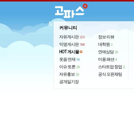
import_export
커뮤니티
자유게시판
정보·리뷰
223
익명게시판
대학원
788
2
HOT 게시물
연애상담
25
웃음·연재
미용·패션
94
4
이슈·토론
스타트업·창업
29
2
자유홍보
공식 오픈채팅
23
공개일기장