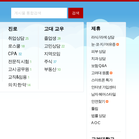
제휴
진로
고대 교우
라식 / 라섹 상담
취업상담
졸업생
25
28
눈·코·지 / 여유증
로스쿨
고민상담
18
22
피부 상담
CPA
지역모임
32
치과 상담
전문직 시험
주식
1
37
보험 Q & A
고시·공무원
부동산
1
10
고려대 원룸
교직&임용
1
스마트폰 특가
의·치·한·약
14
인터넷 가입센터
남자 헤어스타일
인연찾기
튤립
법률 상담
AOC