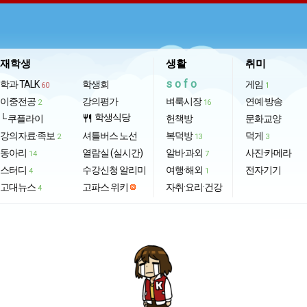
재학생
생활
취미
sofo
학과 TALK
학생회
게임
60
1
이중전공
강의평가
벼룩시장
연예·방송
2
16
학생식당
└ 쿠플라이
restaurant
헌책방
문화교양
강의자료·족보
셔틀버스 노선
복덕방
덕게
2
13
3
동아리
열람실 (실시간)
알바·과외
사진·카메라
14
7
스터디
수강신청 알리미
여행·해외
전자기기
4
1
고대뉴스
고파스 위키
자취·요리·건강
4