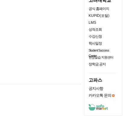
고려대학교
공식 홈페이지
KUPID(포털)
LMS
성적조회
수강신청
학사일정
Student Success
Center
현장실습 지원센터
장학금 공지
고파스
공지사항
카카오톡 문의