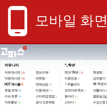
phone_android
모바일 화
으로 보기
커뮤니티
재학생
자유게시판
정보·리뷰
학과 TALK
학생회
232
1
118
1
익명게시판
대학원
이중전공
강의평가
784
1
3
학생식
HOT 게시물
연애상담
└ 쿠플라이
restaurant
23
웃음·연재
미용·패션
강의자료·족보
셔틀버스 
84
10
2
이슈·토론
스타트업·창업
동아리
열람실 (실
33
2
10
자유홍보
공식 오픈채팅
스터디
수강신청 
20
4