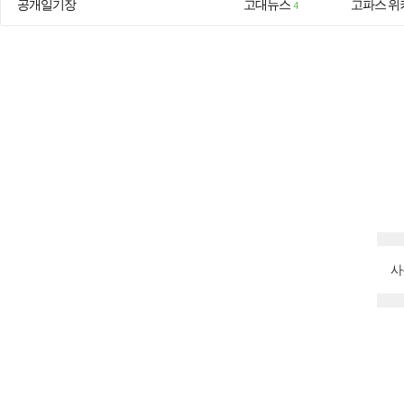
공개일기장
고대뉴스
고파스 위
4
사