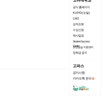
고려대학교
공식 홈페이지
KUPID(포털)
LMS
성적조회
수강신청
학사일정
Student Success
Center
현장실습 지원센터
장학금 공지
고파스
공지사항
카카오톡 문의