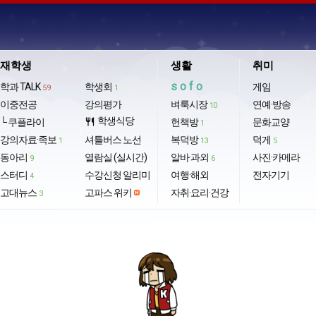
재학생
생활
취미
sofo
학과 TALK
학생회
게임
59
1
이중전공
강의평가
벼룩시장
연예·방송
10
학생식당
└ 쿠플라이
restaurant
헌책방
문화교양
1
강의자료·족보
셔틀버스 노선
복덕방
덕게
1
13
5
동아리
열람실 (실시간)
알바·과외
사진·카메라
9
6
스터디
수강신청 알리미
여행·해외
전자기기
4
고대뉴스
고파스 위키
자취·요리·건강
3