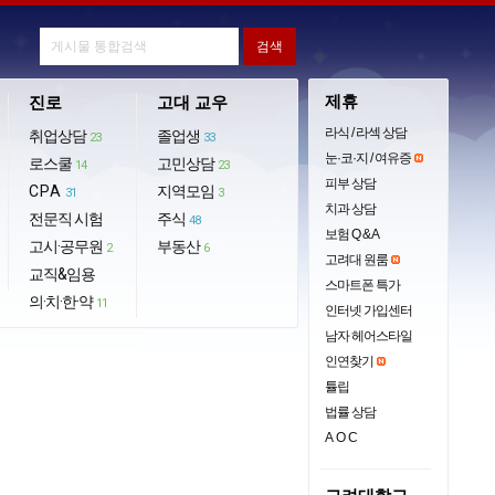
제휴
진로
고대 교우
라식 / 라섹 상담
취업상담
졸업생
23
33
눈·코·지 / 여유증
로스쿨
고민상담
14
23
피부 상담
CPA
지역모임
31
3
치과 상담
전문직 시험
주식
48
보험 Q & A
고시·공무원
부동산
2
6
고려대 원룸
교직&임용
스마트폰 특가
의·치·한·약
11
인터넷 가입센터
남자 헤어스타일
인연찾기
튤립
법률 상담
AOC