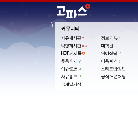
import_export
커뮤니티
자유게시판
정보·리뷰
233
1
익명게시판
대학원
804
1
HOT 게시물
연애상담
19
웃음·연재
미용·패션
91
5
이슈·토론
스타트업·창업
20
1
자유홍보
공식 오픈채팅
13
공개일기장