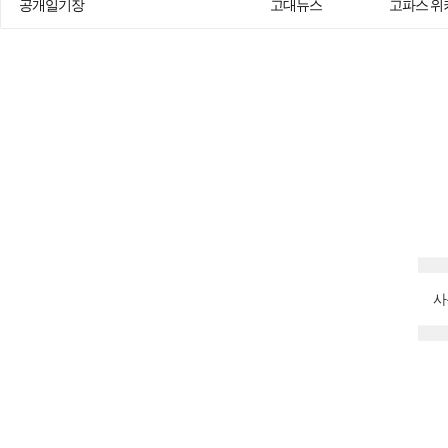
공개일기장
고대뉴스
고파스 위
사