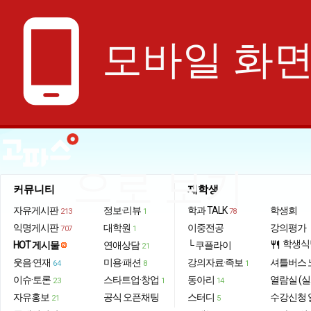
phone_android
모바일 화
으로 보기
커뮤니티
재학생
자유게시판
정보·리뷰
학과 TALK
학생회
213
1
78
익명게시판
대학원
이중전공
강의평가
707
1
학생식
HOT 게시물
연애상담
└ 쿠플라이
restaurant
21
웃음·연재
미용·패션
강의자료·족보
셔틀버스 
64
8
1
이슈·토론
스타트업·창업
동아리
열람실 (실
23
1
14
자유홍보
공식 오픈채팅
스터디
수강신청 
21
5