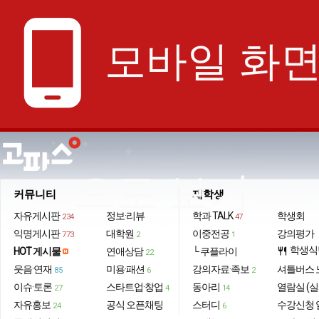
phone_android
모바일 화
으로 보기
커뮤니티
재학생
자유게시판
정보·리뷰
학과 TALK
학생회
234
47
익명게시판
대학원
이중전공
강의평가
773
2
1
학생식
HOT 게시물
연애상담
└ 쿠플라이
restaurant
22
웃음·연재
미용·패션
강의자료·족보
셔틀버스 
85
6
2
이슈·토론
스타트업·창업
동아리
열람실 (실
27
4
14
자유홍보
공식 오픈채팅
스터디
수강신청 
24
6