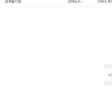
공개일기장
고대뉴스
고파스 위
4
사