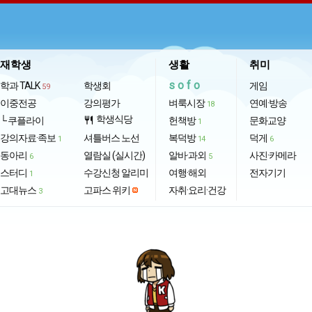
재학생
생활
취미
sofo
학과 TALK
학생회
게임
59
이중전공
강의평가
벼룩시장
연예·방송
18
학생식당
└ 쿠플라이
restaurant
헌책방
문화교양
1
강의자료·족보
셔틀버스 노선
복덕방
덕게
1
14
6
동아리
열람실 (실시간)
알바·과외
사진·카메라
6
5
스터디
수강신청 알리미
여행·해외
전자기기
1
고대뉴스
고파스 위키
자취·요리·건강
3