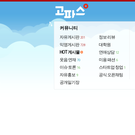
import_export
커뮤니티
자유게시판
정보·리뷰
201
익명게시판
대학원
728
HOT 게시물
연애상담
12
웃음·연재
미용·패션
70
6
이슈·토론
스타트업·창업
16
1
자유홍보
공식 오픈채팅
9
공개일기장