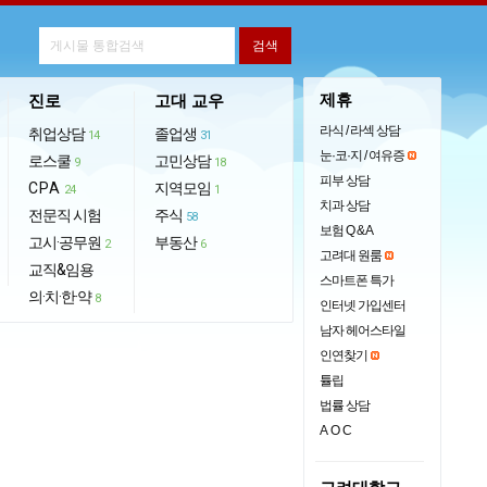
제휴
진로
고대 교우
라식 / 라섹 상담
취업상담
졸업생
14
31
눈·코·지 / 여유증
로스쿨
고민상담
9
18
피부 상담
CPA
지역모임
24
1
치과 상담
전문직 시험
주식
58
보험 Q & A
고시·공무원
부동산
2
6
고려대 원룸
교직&임용
스마트폰 특가
의·치·한·약
8
인터넷 가입센터
남자 헤어스타일
인연찾기
튤립
법률 상담
AOC