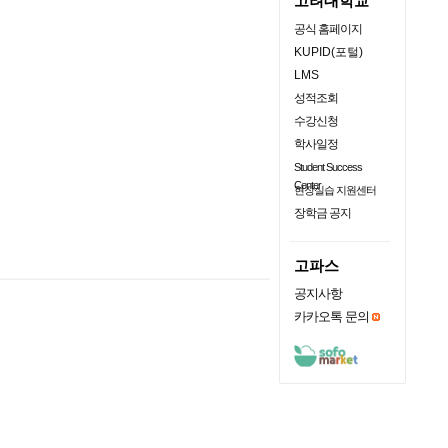
고려대학교
공식 홈페이지
KUPID(포털)
LMS
성적조회
수강신청
학사일정
Student Success
Center
현장실습 지원센터
장학금 공지
고파스
공지사항
카카오톡 문의