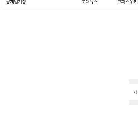
공개일기장
고대뉴스
고파스 위키
사