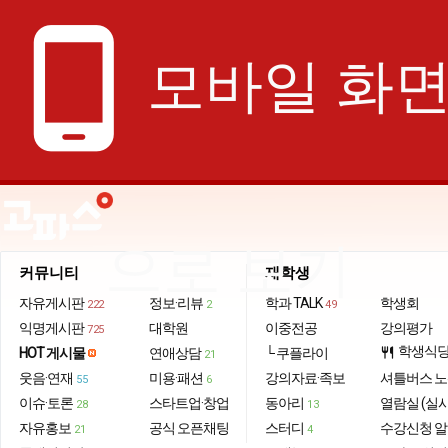
phone_android
모바일 화
으로 보기
커뮤니티
재학생
자유게시판
정보·리뷰
학과 TALK
학생회
222
2
49
익명게시판
대학원
이중전공
강의평가
725
학생식
HOT 게시물
연애상담
└ 쿠플라이
restaurant
21
웃음·연재
미용·패션
강의자료·족보
셔틀버스 
55
6
이슈·토론
스타트업·창업
동아리
열람실 (실
28
13
자유홍보
공식 오픈채팅
스터디
수강신청 
21
4