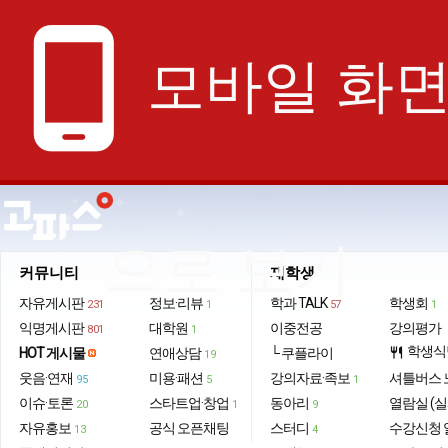
phone_android
모바일 화
으로 보기
커뮤니티
재학생
자유게시판
정보·리뷰
학과 TALK
학생회
231
1
57
1
익명게시판
대학원
이중전공
강의평가
801
1
학생식
HOT 게시물
연애상담
└ 쿠플라이
restaurant
19
웃음·연재
미용·패션
강의자료·족보
셔틀버스 
95
5
1
이슈·토론
스타트업·창업
동아리
열람실 (실
20
1
9
자유홍보
공식 오픈채팅
스터디
수강신청 
13
4