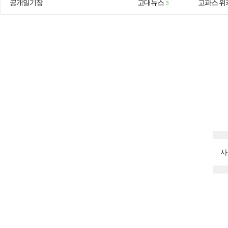
공개일기장
고대뉴스
고파스 위
3
사