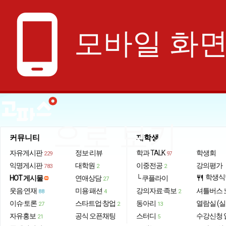
phone_android
모바일 화
으로 보기
커뮤니티
재학생
자유게시판
정보·리뷰
학과 TALK
학생회
229
97
익명게시판
대학원
이중전공
강의평가
783
2
2
학생식
HOT 게시물
연애상담
└ 쿠플라이
restaurant
27
웃음·연재
미용·패션
강의자료·족보
셔틀버스 
88
4
2
이슈·토론
스타트업·창업
동아리
열람실 (실
27
2
13
자유홍보
공식 오픈채팅
스터디
수강신청 
21
5