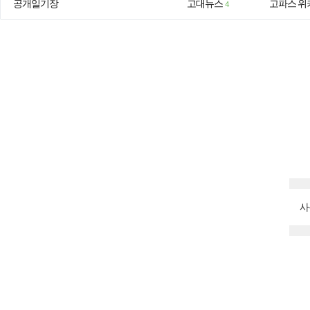
공개일기장
고대뉴스
고파스 위
4
사