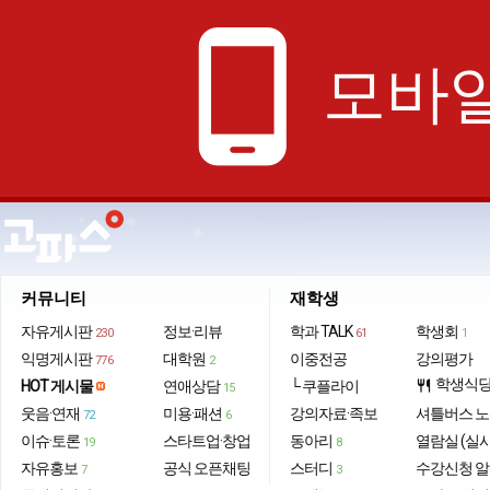
phone_android
모바일
커뮤니티
재학생
자유게시판
정보·리뷰
학과 TALK
학생회
230
61
1
익명게시판
대학원
이중전공
강의평가
776
2
학생식
HOT 게시물
연애상담
└ 쿠플라이
restaurant
15
웃음·연재
미용·패션
강의자료·족보
셔틀버스 
72
6
이슈·토론
스타트업·창업
동아리
열람실 (실
19
8
자유홍보
공식 오픈채팅
스터디
수강신청 
7
3