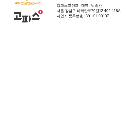
캠퍼스프렌즈 | 대표 : 박종찬
서울 강남구 테헤란로70길12 402-418A
사업자 등록번호 : 391-01-00107