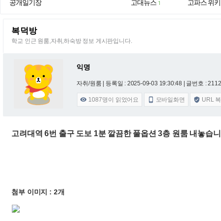
공개일기장
고대뉴스
고파스 위키
1
복덕방
학교 인근 원룸,자취,하숙방 정보 게시판입니다.
익명
자취/원룸 |
등록일 : 2025-09-03 19:30:48
| 글번호 : 21125
1087
명이 읽었어요
모바일화면
URL 



고려대역 6번 출구 도보 1분 깔끔한 풀옵션 3층 원룸 내놓습니다
첨부 이미지 : 2개