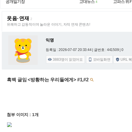
공개일기장
고대뉴스
고파스 위
4
웃음·연재
2
유쾌하고 감동적이며 놀라운 이야기, 자작 연재 콘텐츠!
익명
등록일 : 2026-07-07 20:33:44
| 글번호 : 441509 | 0
3883
명이 읽었어요
모바일화면
URL 



흑백 글임 <방황하는 우리들에게> #1,#2

첨부 이미지 : 1개