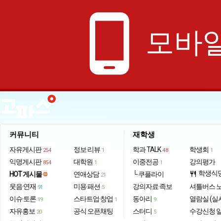
phone_android
모바일
커뮤니티
재학생
자유게시판
정보·리뷰
학과 TALK
학생회
254
1
48
1
익명게시판
대학원
이중전공
강의평가
854
1
1
학생식
HOT 게시물
연애상담
└ 쿠플라이
restaurant
21
웃음·연재
미용·패션
강의자료·족보
셔틀버스 
91
5
이슈·토론
스타트업·창업
동아리
열람실 (실
19
1
9
자유홍보
공식 오픈채팅
스터디
수강신청 
20
5