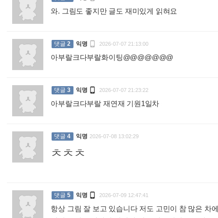
와. 그림도 좋지만 글도 재미있게 읽혀요
:

댓글
2
익명
2026-07-07 21:13:00
아부랄크다부랄화이팅@@@@@@@
:

댓글
3
익명
2026-07-07 21:23:22
아부랄크다부랄 재연재 기원1일차
:
댓글
4
익명
2026-07-08 13:02:29
ㅊㅊㅊ
:

댓글
5
익명
2026-07-09 12:47:41
항상 그림 잘 보고 있습니다 저도 고민이 참 많은 차