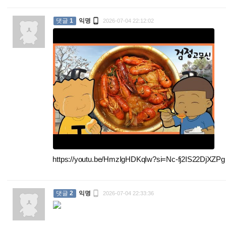

댓글
1
익명
2026-07-04 22:12:02
https://youtu.be/HmzIgHDKqIw?si=Nc-fj2IS22DjXZPg

댓글
2
익명
2026-07-04 22:33:36