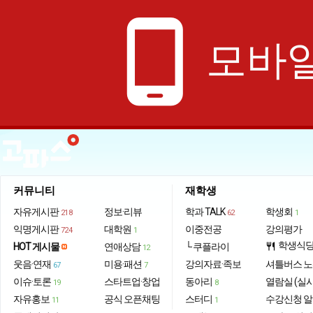
phone_android
모바일
커뮤니티
재학생
자유게시판
정보·리뷰
학과 TALK
학생회
218
62
1
익명게시판
대학원
이중전공
강의평가
724
1
학생식
HOT 게시물
연애상담
└ 쿠플라이
restaurant
12
웃음·연재
미용·패션
강의자료·족보
셔틀버스 
67
7
이슈·토론
스타트업·창업
동아리
열람실 (실
19
8
자유홍보
공식 오픈채팅
스터디
수강신청 
11
1