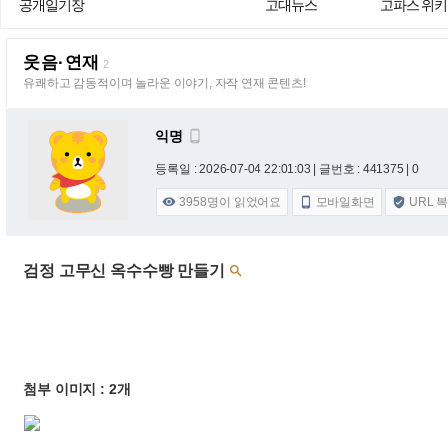
공개일기장
고대뉴스
고파스 위키
웃음·연재
2
유쾌하고 감동적이며 놀라운 이야기, 자작 연재 콘텐츠!
익명

등록일 : 2026-07-04 22:01:03
| 글번호 : 441375 | 0
3958
명이 읽었어요
모바일화면
URL 



검정 고무신 옥수수빵 만들기

첨부 이미지 : 2개