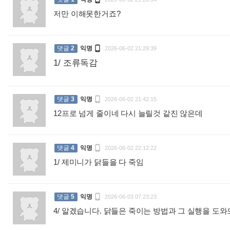
저만 이해못한거죠?
:

댓글
2
익명
2026-06-02 21:29:39
1/ 조류독감
:

댓글
3
익명
2026-06-02 21:42:15
12프로 넘게 줄이네 다시 늘릴것 같진 않은데
:

댓글
4
익명
2026-06-02 22:12:22
1/ 제미니가 닭들을 다 죽임
:

댓글
5
익명
2026-06-03 07:23:23
4/ 알겠습니다. 닭들은 죽이는 방법과 그 실행을 도