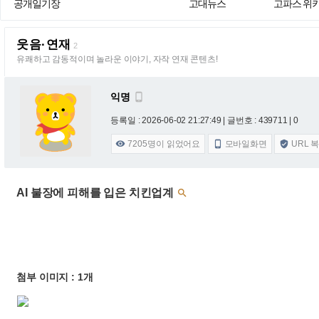
공개일기장
고대뉴스
고파스 위
웃음·연재
2
유쾌하고 감동적이며 놀라운 이야기, 자작 연재 콘텐츠!
익명

등록일 : 2026-06-02 21:27:49
| 글번호 : 439711 | 0
7205
명이 읽었어요
모바일화면
URL 



AI 불장에 피해를 입은 치킨업계

첨부 이미지 : 1개