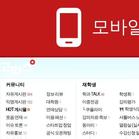
phone_android
모바일
커뮤니티
재학생
자유게시판
정보·리뷰
학과 TALK
학생회
204
60
1
익명게시판
대학원
이중전공
강의평가
722
1
학생식
HOT 게시물
연애상담
└ 쿠플라이
restaurant
13
웃음·연재
미용·패션
강의자료·족보
셔틀버스 
68
5
1
이슈·토론
스타트업·창업
동아리
열람실 (실
18
7
자유홍보
공식 오픈채팅
스터디
수강신청 
12
1