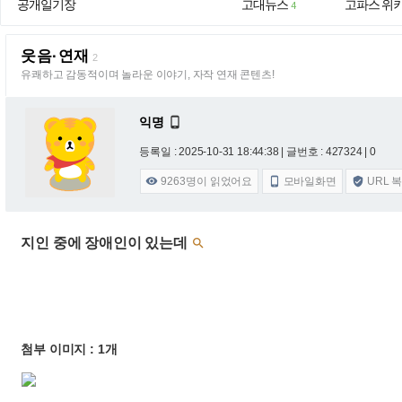
공개일기장
고대뉴스
고파스 위
4
웃음·연재
2
유쾌하고 감동적이며 놀라운 이야기, 자작 연재 콘텐츠!
익명

등록일 : 2025-10-31 18:44:38
| 글번호 : 427324 | 0
9263
명이 읽었어요
모바일화면
URL 



지인 중에 장애인이 있는데

첨부 이미지 : 1개