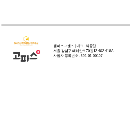
캠퍼스프렌즈 | 대표 : 박종찬
서울 강남구 테헤란로70길12 402-418A
사업자 등록번호 : 391-01-00107