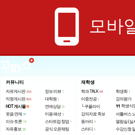
phone_android
모바일
커뮤니티
재학생
자유게시판
정보·리뷰
학과 TALK
학생회
254
1
48
1
익명게시판
대학원
이중전공
강의평가
854
1
1
학생식
HOT 게시물
연애상담
└ 쿠플라이
restaurant
21
웃음·연재
미용·패션
강의자료·족보
셔틀버스 
91
5
이슈·토론
스타트업·창업
동아리
열람실 (실
19
1
9
자유홍보
공식 오픈채팅
스터디
수강신청 
20
5