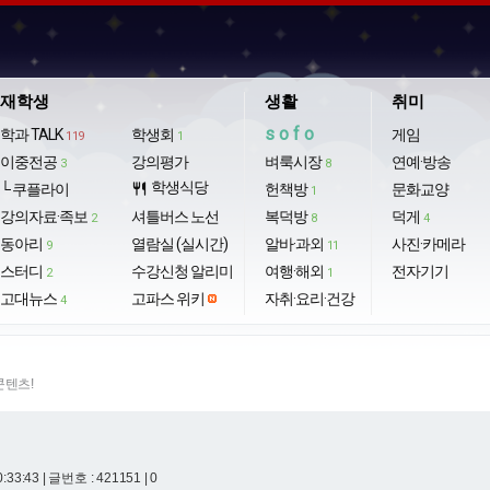
재학생
생활
취미
sofo
학과 TALK
학생회
게임
119
1
이중전공
강의평가
벼룩시장
연예·방송
3
8
학생식당
└ 쿠플라이
restaurant
헌책방
문화교양
1
강의자료·족보
셔틀버스 노선
복덕방
덕게
2
8
4
동아리
열람실 (실시간)
알바·과외
사진·카메라
9
11
스터디
수강신청 알리미
여행·해외
전자기기
2
1
고대뉴스
고파스 위키
자취·요리·건강
4
콘텐츠!
0:33:43
| 글번호 : 421151 | 0