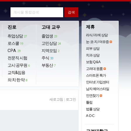
제휴
진로
고대 교우
라식 / 라섹 상담
취업상담
졸업생
27
23
눈·코·지 / 여유증
로스쿨
고민상담
19
24
피부 상담
CPA
지역모임
29
2
치과 상담
전문직 시험
주식
33
보험 Q & A
고시·공무원
부동산
6
7
고려대 원룸
교직&임용
스마트폰 특가
의·치·한·약
8
인터넷 가입센터
남자 헤어스타일
인연찾기
새로고침
|
로그인
튤립
법률 상담
AOC