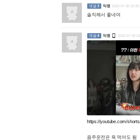
댓글
3
익명
2025-07-30 10:39:
솔직해서 좋네여
:

댓글
4
익명
2025-07-30 10
https://youtube.com/sho
음주운전은 욕 먹어도 됨
: