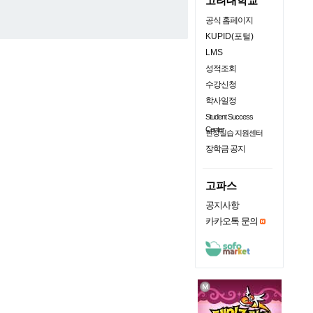
고려대학교
공식 홈페이지
KUPID(포털)
LMS
성적조회
수강신청
학사일정
Student Success
Center
현장실습 지원센터
장학금 공지
고파스
공지사항
카카오톡 문의