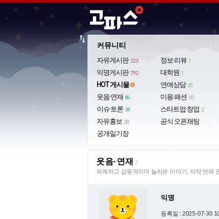
import_export
커뮤니티
자유게시판
정보·리뷰
223
1
익명게시판
대학원
792
1
HOT 게시물
연애상담
25
웃음·연재
미용·패션
86
10
이슈·토론
스타트업·창업
38
2
자유홍보
공식 오픈채팅
20
공개일기장
웃음·연재
2
유쾌하고 감동적이며 놀라운 이야기, 자작 연재 
익명
등록일 : 2025-07-30 1