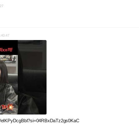
27
:40:47
rts/eIKPyDcgBbI?si=04RBxDaTz2gs0KaC