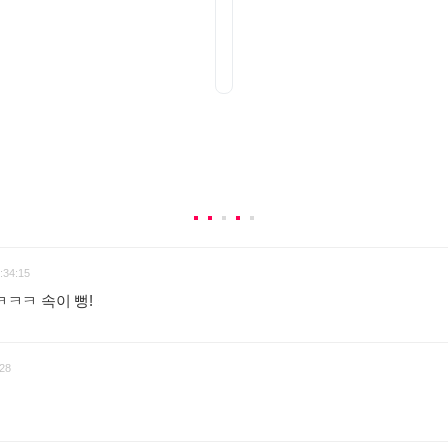
:34:15
ㅋㅋ 속이 뻥!
:
28