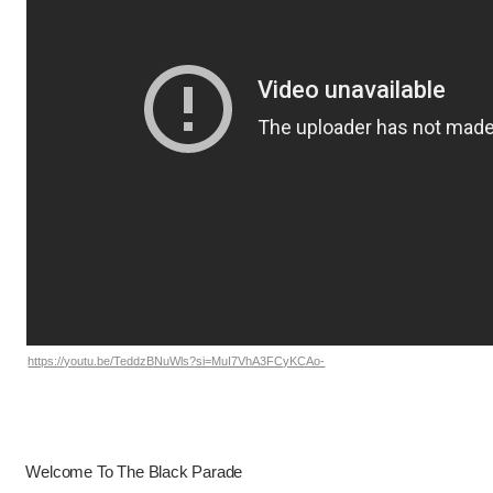
https://youtu.be/TeddzBNuWls?si=MuI7VhA3FCyKCAo-
Welcome To The Black Parade