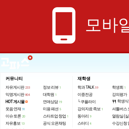
phone_android
모바일
커뮤니티
재학생
자유게시판
정보·리뷰
학과 TALK
학생회
233
1
59
1
익명게시판
대학원
이중전공
강의평가
804
1
학생식
HOT 게시물
연애상담
└ 쿠플라이
restaurant
19
웃음·연재
미용·패션
강의자료·족보
셔틀버스 
91
5
1
이슈·토론
스타트업·창업
동아리
열람실 (실
20
1
9
자유홍보
공식 오픈채팅
스터디
수강신청 
13
4