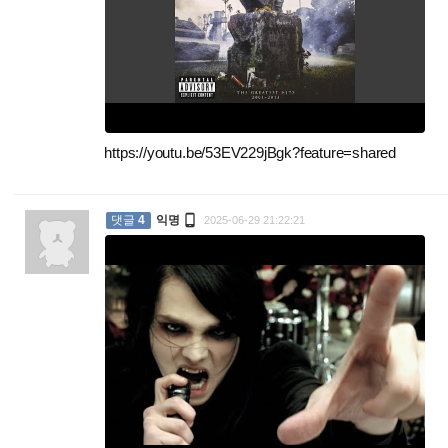
https://youtu.be/53EV229jBgk?feature=shared
:

댓글
4
익명
2025-06-29 21:22:21