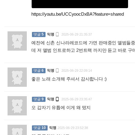
https://youtu.be/UCCyoocDxBA?feature=shared
:

댓글
5
익명
2025-06-29 21:35:37
예전에 신촌 신나라레코드에 가면 판매중인 앨범들중
데 저 앨범 인트로하고 2번트랙 까지만 듣고 바로 구

댓글
6
익명
2025-06-29 22:09:14
좋은 노래 소개해 주셔서 감사합니다 :)
:

댓글
9
익명
2025-06-29 23:35:47
오 갑자기 유튭에 이게 왜 떴지
:
댓글
10
익명
2025-06-29 23:52:38