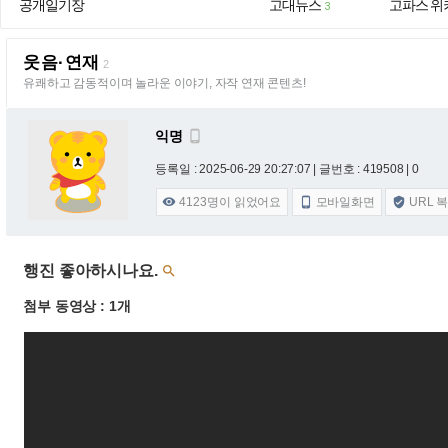
공개일기장
고대뉴스
고파스 위
3
웃음·연재
2
유쾌하고 감동적이며 놀라운 이야기, 자작 연재 콘텐츠!
익명

등록일 : 2025-06-29 20:27:07
| 글번호 : 419508 | 0
4123
명이 읽었어요
모바일화면
URL 



행진 좋아하시나요.

첨부 동영상 : 1개