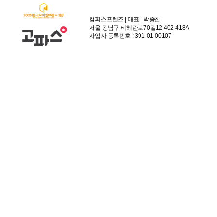
캠퍼스프렌즈 | 대표 : 박종찬
서울 강남구 테헤란로70길12 402-418A
사업자 등록번호 : 391-01-00107