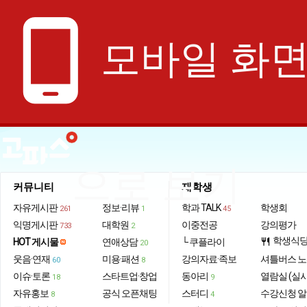
phone_android
모바일 화
으로 보기
커뮤니티
재학생
자유게시판
정보·리뷰
학과 TALK
학생회
261
1
45
익명게시판
대학원
이중전공
강의평가
733
2
학생식
HOT 게시물
연애상담
└ 쿠플라이
restaurant
20
웃음·연재
미용·패션
강의자료·족보
셔틀버스 
60
8
이슈·토론
스타트업·창업
동아리
열람실 (실
18
9
자유홍보
공식 오픈채팅
스터디
수강신청 
8
4