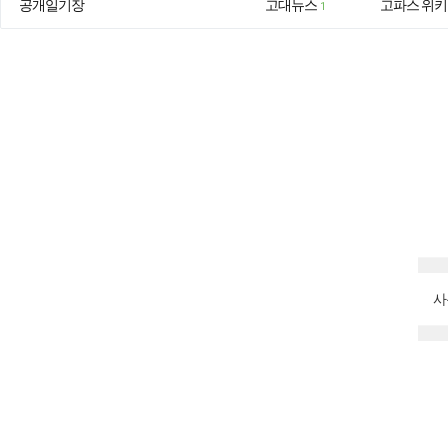
공개일기장
고대뉴스
고파스 위키
1
사