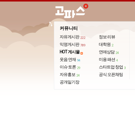
import_export
커뮤니티
자유게시판
정보·리뷰
222
익명게시판
대학원
789
2
HOT 게시물
연애상담
24
웃음·연재
미용·패션
94
4
이슈·토론
스타트업·창업
29
3
자유홍보
공식 오픈채팅
24
공개일기장