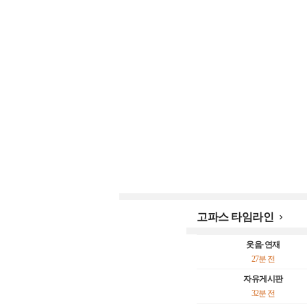
고파스 타임라인

웃음·연재
27분 전
자유게시판
32분 전