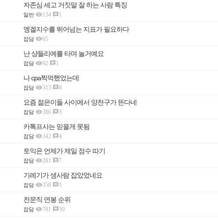
자존심 세고 거짓말 잘 하는 사람 특징

134
1

일반
엥겔지수를 뛰어넘는 지표가 필요하다

65
잡담
난 샹들리에를 타며 놀거예요

92
1

잡담
나 cpa찍먹했었는데

313
8

잡담
요즘 젊은이들 사이에서 양천구가 뜬다네

386
3

잡담
카톡프사는 믿을게 못됨

342
4

잡담
토익은 언제가 제일 점수 따기

281
7

잡담
기레기가 생사람 잡았었네요

358
1

잡담
전문직 연봉 순위

781
30

잡담