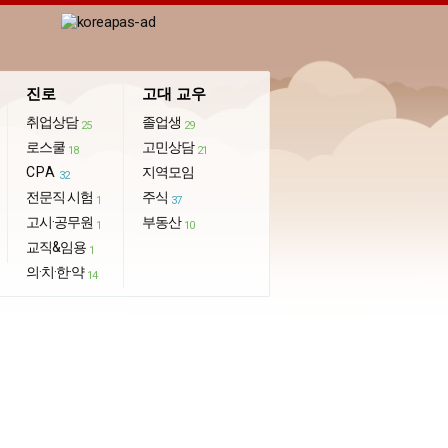
진로
고대 교우
취업상담
졸업생
25
29
로스쿨
고민상담
18
21
CPA
지역모임
32
전문직 시험
주식
1
37
고시·공무원
부동산
1
10
교직&임용
1
의·치·한·약
14