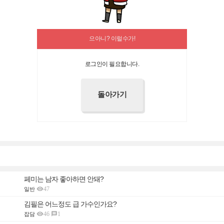
으아니? 이럴수가!
로그인이 필요합니다.
페미는 남자 좋아하면 안돼?

47
일반
김필은 어느정도 급 가수인가요?

46
1

잡담