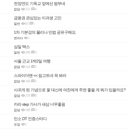
전장연도 기독교 앞에선 범부네

331
4

잡담
금융권 관심있는 이과생 고민

83
1

일반
1차 기본강의 물리나 민법 공유구해요.

1
변리사
삼일 택스

208
3

일반
서울 근교 1박2일 여행

144
2

잡담
스파이더맨 << 씹고트네 꼭 봐라

349
3

잡담
사귀게 된 기념으로 꽃 대신에 여친에게 주면 좋을 게 뭐가 있을까요?

219
8

잡담
카라 step 가사가 새삼 너무좋음

188
3

잡담
민소 DT 인증스터디

5
모집