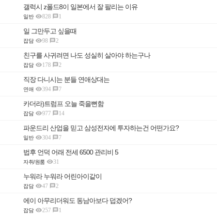
갤럭시 z폴드8이 일본에서 잘 팔리는 이유

828
1

일반
일 그만두고 싶을때

98
2

잡담
친구를 사귀려면 나도 성실히 살아야 하는구나

178
2

잡담
직장 다니시는 분들 연애상대는

394
7

연애
카더라)트럼프 오늘 죽을뻔함

977
14

잡담
파운드리 산업을 믿고 삼성전자에 투자하는건 어떤가요?

304
7

일반
법후 언덕 어래 전세 6500 관리비 5

31
자취/원룸
누워라 누워라 어린아이같이

47
2

잡담
에이 아무리더워도 동남아보다 덥겠어?

257
1

잡담