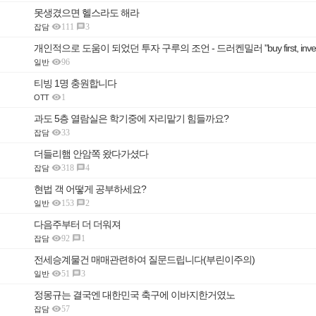
못생겼으면 헬스라도 해라

111
3

잡담
개인적으로 도움이 되었던 투자 구루의 조언 - 드러켄밀러 "buy first, investiga

96
일반
티빙 1명 충원합니다

1
OTT
과도 5층 열람실은 학기중에 자리맡기 힘들까요?

33
잡담
더들리햄 안암쪽 왔다가셨다

318
4

잡담
현법 객 어떻게 공부하세요?

153
2

일반
다음주부터 더 더워져

92
1

잡담
전세승계물건 매매관련하여 질문드립니다(부린이주의)

51
3

일반
정몽규는 결국엔 대한민국 축구에 이바지한거였노

57
잡담