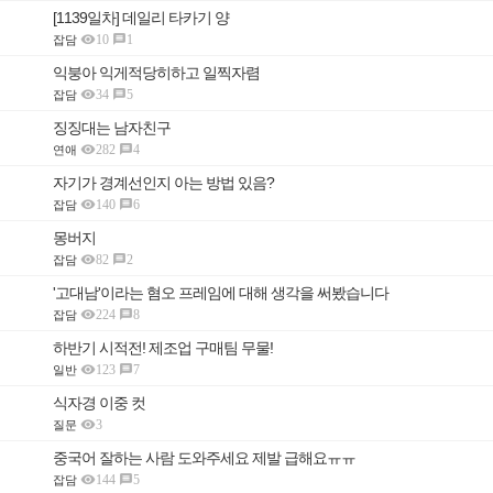
[1139일차] 데일리 타카기 양

10
1

잡담
익붕아 익게적당히하고 일찍자렴

34
5

잡담
징징대는 남자친구

282
4

연애
자기가 경계선인지 아는 방법 있음?

140
6

잡담
몽버지

82
2

잡담
'고대남'이라는 혐오 프레임에 대해 생각을 써봤습니다

224
8

잡담
하반기 시적전! 제조업 구매팀 무물!

123
7

일반
식자경 이중 컷

3
질문
중국어 잘하는 사람 도와주세요 제발 급해요ㅠㅠ

144
5

잡담