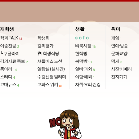
재학생
생활
취미
sofo
학과 TALK
학생회
게임
61
1
이중전공
강의평가
벼룩시장
연예·방송
2
16
└ 쿠플라이
학생식당
헌책방
문화교양
restaurant
강의자료·족보
셔틀버스 노선
복덕방
덕게
2
13
3
동아리
열람실 (실시간)
알바·과외
사진·카메라
14
8
스터디
수강신청 알리미
여행·해외
전자기기
4
1
고대뉴스
고파스 위키
자취·요리·건강
4