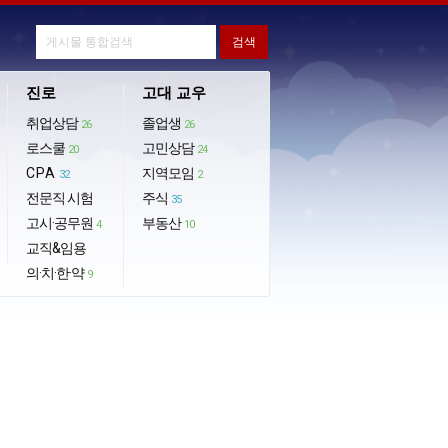
진로
고대 교우
취업상담
졸업생
26
26
로스쿨
고민상담
20
24
CPA
지역모임
32
2
전문직 시험
주식
35
고시·공무원
부동산
4
10
교직&임용
의·치·한·약
9