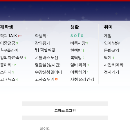
재학생
생활
취미
sofo
학과 TALK
학생회
게임
125
1
이중전공
강의평가
벼룩시장
연예·방송
3
9
학생식당
└ 쿠플라이
restaurant
헌책방
문화교양
1
강의자료·족보
셔틀버스 노선
복덕방
덕게
4
9
4
동아리
열람실 (실시간)
알바·과외
사진·카메라
12
9
스터디
수강신청 알리미
여행·해외
전자기기
3
1
고대뉴스
고파스 위키
자취·요리·건강
4
고파스 로그인
아이디