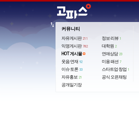
import_export
커뮤니티
자유게시판
정보·리뷰
211
1
익명게시판
대학원
782
2
HOT 게시물
연애상담
23
웃음·연재
미용·패션
92
7
이슈·토론
스타트업·창업
33
1
자유홍보
공식 오픈채팅
21
공개일기장