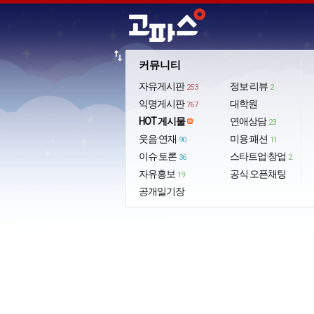
import_export
커뮤니티
자유게시판
정보·리뷰
253
2
익명게시판
대학원
767
HOT 게시물
연애상담
23
웃음·연재
미용·패션
90
11
이슈·토론
스타트업·창업
36
2
자유홍보
공식 오픈채팅
19
공개일기장