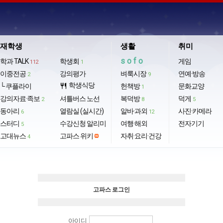
재학생
생활
취미
sofo
학과 TALK
학생회
게임
112
1
이중전공
강의평가
벼룩시장
연예·방송
2
9
학생식당
└ 쿠플라이
restaurant
헌책방
문화교양
1
강의자료·족보
셔틀버스 노선
복덕방
덕게
2
8
5
동아리
열람실 (실시간)
알바·과외
사진·카메라
6
12
스터디
수강신청 알리미
여행·해외
전자기기
5
고대뉴스
고파스 위키
자취·요리·건강
4
고파스 로그인
아이디