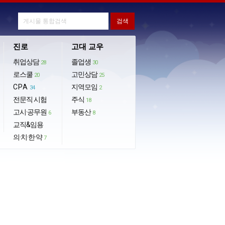
진로
고대 교우
취업상담
졸업생
28
30
로스쿨
고민상담
20
25
CPA
지역모임
34
2
전문직 시험
주식
18
고시·공무원
부동산
6
8
교직&임용
의·치·한·약
7