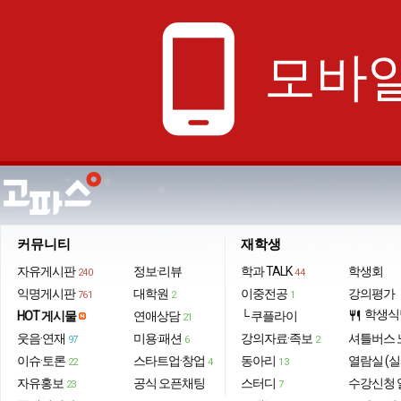
phone_android
모바일
커뮤니티
재학생
자유게시판
정보·리뷰
학과 TALK
학생회
240
44
익명게시판
대학원
이중전공
강의평가
761
2
1
학생식
HOT 게시물
연애상담
└ 쿠플라이
restaurant
21
웃음·연재
미용·패션
강의자료·족보
셔틀버스 
97
6
2
이슈·토론
스타트업·창업
동아리
열람실 (실
22
4
13
자유홍보
공식 오픈채팅
스터디
수강신청 
23
7