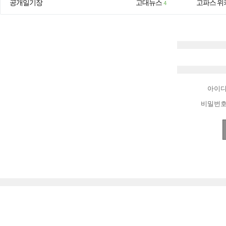
공개일기장
고대뉴스
고파스 위
4
아이
비밀번