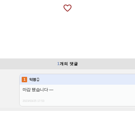
favorite_border
1
개의 댓글
1
익명

마감 됐습니다 —
2023/03/25
17:53