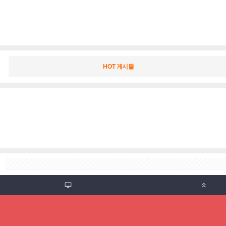
HOT 게시물

