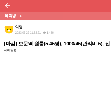

복덕방

익명
2023.03.25 11:32:51
1,486

[마감] 보문역 원룸(5.45평), 1000/45(관리비 5)
자취/원룸