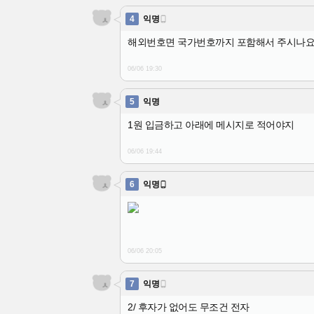
4
익명

해외번호면 국가번호까지 포함해서 주시나요.
06/06 19:30
5
익명
1원 입금하고 아래에 메시지로 적어야지
06/06 19:44
6
익명

06/06 20:05
7
익명

2/ 후자가 없어도 무조건 전자