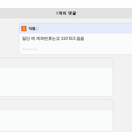
8
개의 댓글
1
익명

일단 제 계좌번호는요 110 513 읍읍
06/06 18:30