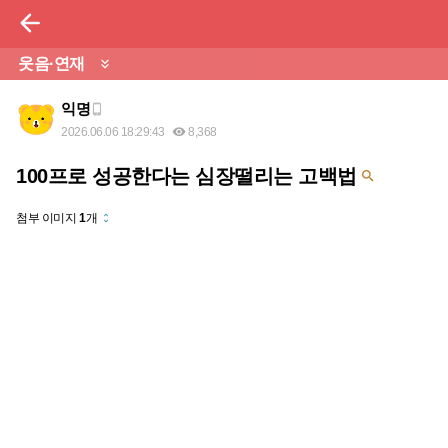

웃음·연재

익명

2026.06.06 18:29:43
8,368

100프로 성공한다는 심장떨리는 고백법

첨부 이미지
1
개
unfold_more