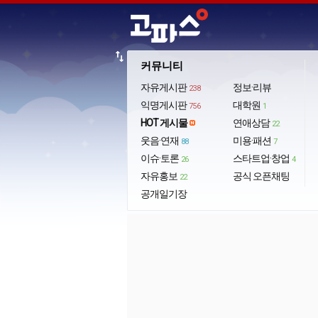
import_export
커뮤니티
자유게시판
정보·리뷰
238
익명게시판
대학원
756
1
HOT 게시물
연애상담
22
웃음·연재
미용·패션
88
7
이슈·토론
스타트업·창업
26
4
자유홍보
공식 오픈채팅
22
공개일기장