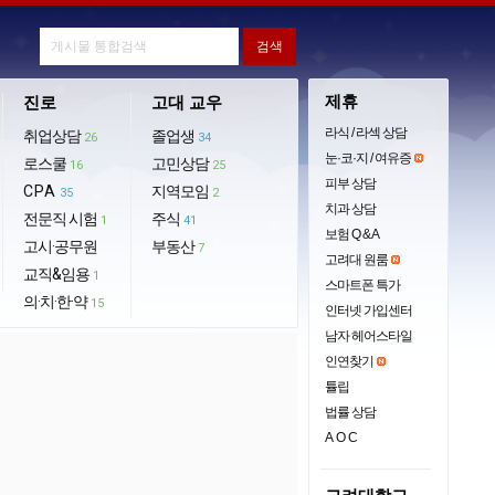
제휴
진로
고대 교우
라식 / 라섹 상담
취업상담
졸업생
26
34
눈·코·지 / 여유증
로스쿨
고민상담
16
25
피부 상담
CPA
지역모임
35
2
치과 상담
전문직 시험
주식
1
41
보험 Q & A
고시·공무원
부동산
7
고려대 원룸
교직&임용
1
스마트폰 특가
의·치·한·약
15
인터넷 가입센터
남자 헤어스타일
인연찾기
튤립
법률 상담
AOC