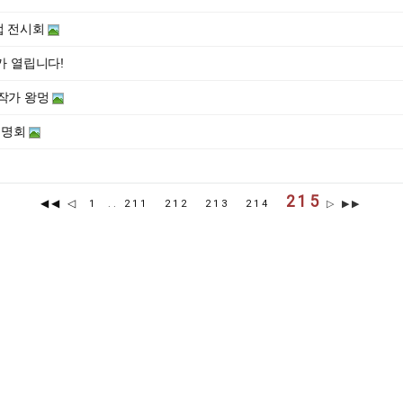
업 전시회
가 열립니다!
작가 왕멍
설명회
215
◀◀
◁
1
..
211
212
213
214
▷ ▶▶