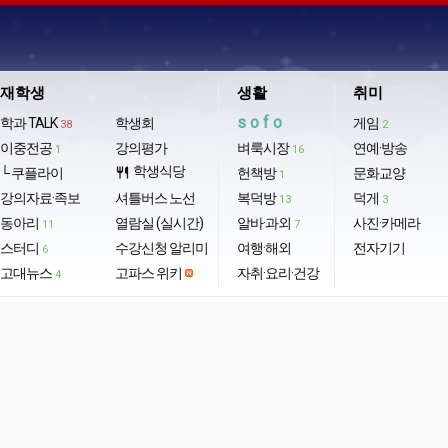
재학생
생활
취미
sofo
학과 TALK
학생회
게임
38
2
이중전공
강의평가
벼룩시장
연예·방송
1
16
학생식당
└ 쿠플라이
restaurant
헌책방
문화교양
1
강의자료·족보
셔틀버스 노선
복덕방
덕게
13
3
동아리
열람실 (실시간)
알바·과외
사진·카메라
11
7
스터디
수강신청 알리미
여행·해외
전자기기
6
고대뉴스
고파스 위키
자취·요리·건강
4