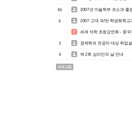
2007년 미술학부 조소과 졸

46
2007 고대 과/반 학생회학교

6
세계 석학 초청강연회 - 중국

경제학과 전공자 대상 취업

3
제 2회 심리인의 날 안내

4
새로고침