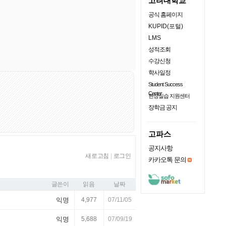
고려대학교
공식 홈페이지
KUPID(포털)
LMS
성적조회
수강신청
학사일정
Student Success
Center
현장실습 지원센터
장학금 공지
고파스
공지사항
새로고침
|
로그인
카카오톡 문의
글쓴이
읽음
날짜
익명
4,977
07/11/05
익명
5,688
07/09/19