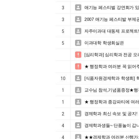
애기능 페스티벌 강연회가 있

3
2007 애기능 페스티발 부제공모

3
자주이과대 대동제 프로젝트!!

5
이과대학 학생회실은

5
[심리학과] 심리학과 전공 오

★ 행정학과 여러분 꼭 읽어

[식품자원경제학과 학생회] 

10
교수님 참석,기념품증정★행정

1
★ 행정학과 종강파티에 여

1
경제학과 최신 속보 및 공지!

2
경제학과생들~ 단풍놀이 갑니

4
★★경제학과 여러분 산행가

4