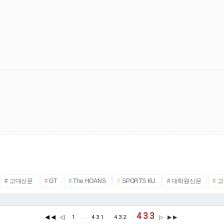
#
고대신문
#
GT
#
The HOANS
#
SPORTS KU
#
대학원신문
#
고
433
◀◀
◁
1
..
431
432
▷ ▶▶