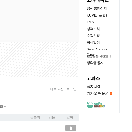
고려대학교
공식 홈페이지
KUPID(포털)
LMS
성적조회
수강신청
학사일정
Student Success
Center
현장실습 지원센터
장학금 공지
고파스
공지사항
새로고침
|
로그인
카카오톡 문의
파스
글쓴이
읽음
날짜
