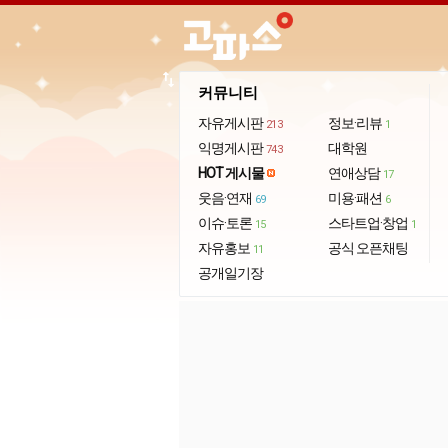
import_export
커뮤니티
자유게시판
정보·리뷰
213
1
익명게시판
대학원
743
HOT 게시물
연애상담
17
웃음·연재
미용·패션
69
6
이슈·토론
스타트업·창업
15
1
자유홍보
공식 오픈채팅
11
공개일기장