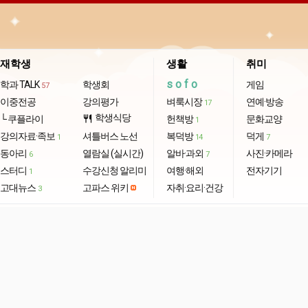
재학생
생활
취미
sofo
학과 TALK
학생회
게임
57
이중전공
강의평가
벼룩시장
연예·방송
17
학생식당
└ 쿠플라이
restaurant
헌책방
문화교양
1
강의자료·족보
셔틀버스 노선
복덕방
덕게
1
14
7
동아리
열람실 (실시간)
알바·과외
사진·카메라
6
7
스터디
수강신청 알리미
여행·해외
전자기기
1
고대뉴스
고파스 위키
자취·요리·건강
3