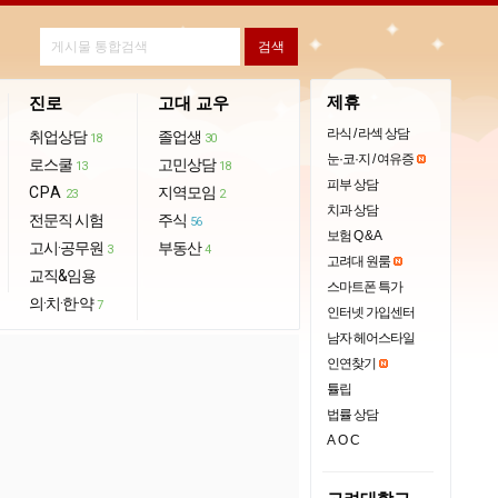
제휴
진로
고대 교우
라식 / 라섹 상담
취업상담
졸업생
18
30
눈·코·지 / 여유증
로스쿨
고민상담
13
18
피부 상담
CPA
지역모임
23
2
치과 상담
전문직 시험
주식
56
보험 Q & A
고시·공무원
부동산
3
4
고려대 원룸
교직&임용
스마트폰 특가
의·치·한·약
7
인터넷 가입센터
남자 헤어스타일
인연찾기
튤립
법률 상담
AOC