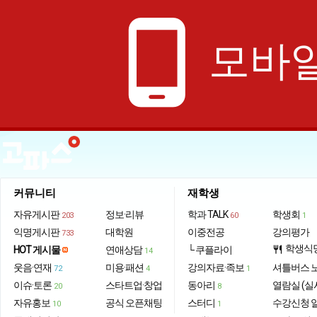
phone_android
모바일
커뮤니티
재학생
자유게시판
정보·리뷰
학과 TALK
학생회
203
60
1
익명게시판
대학원
이중전공
강의평가
733
학생식
HOT 게시물
연애상담
└ 쿠플라이
restaurant
14
웃음·연재
미용·패션
강의자료·족보
셔틀버스 
72
4
1
이슈·토론
스타트업·창업
동아리
열람실 (실
20
8
자유홍보
공식 오픈채팅
스터디
수강신청 
10
1