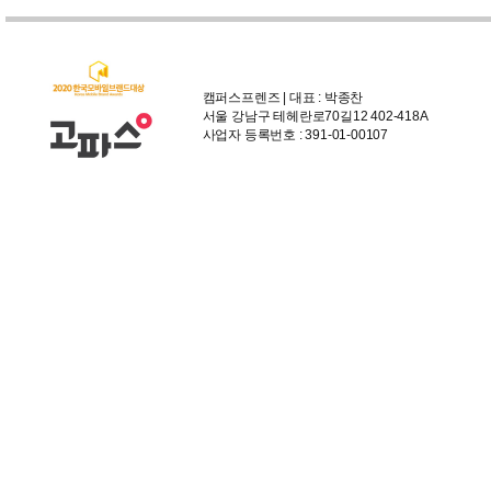
캠퍼스프렌즈 | 대표 : 박종찬
서울 강남구 테헤란로70길12 402-418A
사업자 등록번호 : 391-01-00107