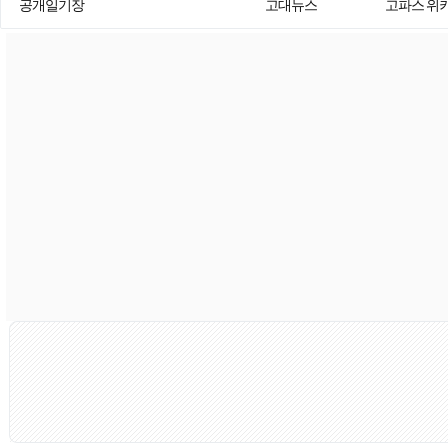
공개일기장
고대뉴스
고파스 위