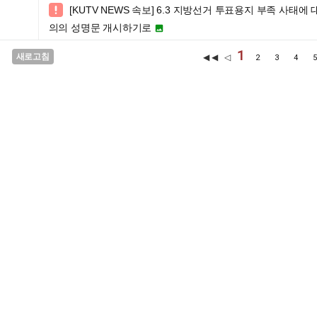
[KUTV NEWS 속보] 6.3 지방선거 투표용지 부족 사

의의 성명문 개시하기로

1
새로고침
◀◀ ◁
2
3
4