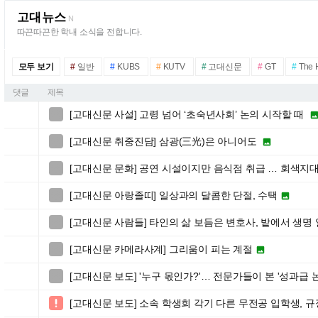
고대뉴스
N
따끈따끈한 학내 소식을 전합니다.
모두 보기
#
일반
#
KUBS
#
KUTV
#
고대신문
#
GT
#
The
댓글
제목
[고대신문 사설] 고령 넘어 ‘초숙년사회’ 논의 시작할 때

[고대신문 취중진담] 삼광(三光)은 아니어도


[고대신문 문화] 공연 시설이지만 음식점 취급 … 회색지

[고대신문 아랑졸띠] 일상과의 달콤한 단절, 수택


[고대신문 사람들] 타인의 삶 보듬은 변호사, 밭에서 생명

[고대신문 카메라사계] 그리움이 피는 계절


[고대신문 보도] '누구 몫인가?'… 전문가들이 본 '성과급 

[고대신문 보도] 소속 학생회 각기 다른 무전공 입학생, 
