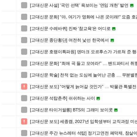
[고대신문 사설] ‘국민 선택’ 욕보이는 ‘연임 개헌’ 발언


[고대신문 문화] “야, 여기가 영화에 나온 곳이래!” 요즘 

[고대신문 수레바퀴] 진짜 '참교육'은 어디로


[고대신문 종단횡단] 여전히 낯선 한국에서


[고대신문 호랭이특파원] 덴마크 오르후스가 가르쳐 준 행복,

[고대신문 문화] “최애 곡 들고 모여라!” … 밴드파티서 

[고대신문 학술] 천적 없는 도심에 늘어난 곤충 … 무분별

[고대신문 보도] “어떻게 늙어갈 것인가” … 박물관 특별전

[고대신문 석탑춘추] 쉬쉬하는 사이


[고대신문 타이거쌀롱] BTS의 그래미 보이콧


[고대신문 보도] 세종캠, 2027년 입학생부터 교직과정 미

[고대신문 주간 뉴스레터 석탑] 정기고연전 폐막제, 참살
