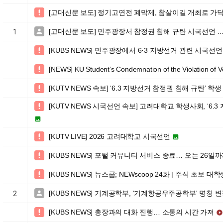
[고대신문 보도] 정기고연전 폐막제, 참살이길 개최로 가

[고대신문 보도] 민주광장서 참정권 침해 규탄 시국선언 …

1
[KUBS NEWS] 민주광장에서 6·3 지방선거 관련 시국선언

[NEWS] KU Student’s Condemnation of the Violation of Vo

[KUTV NEWS 속보] ‘6.3 지방선거 참정권 침해 규탄’ 학

[KUTV NEWS 시국선언 속보] 고려대학교 학생사회, ‘6.3


[KUTV LIVE] 2026 고려대학교 시국선언


[KUBS NEWS] 포털 커뮤니티 서비스 종료… 오는 26일

[KUBS NEWS] 뉴스쿱; NEWscoop 24화 | 주식 초보 

[KUBS NEWS] 기계공학부, ‘기계항공우주공학부' 명칭 

2
[KUBS NEWS] 총장과의 대화 진행… 소통의 시간 가져

