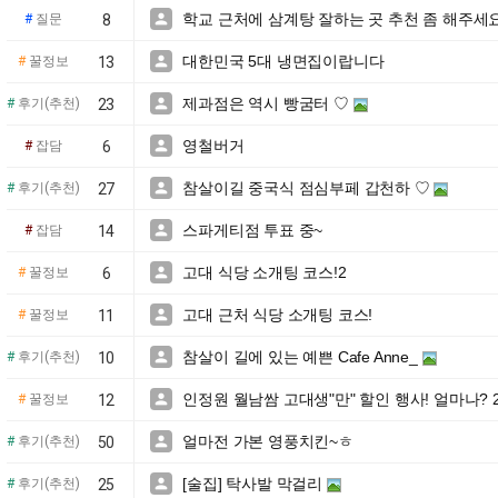
학교 근처에 삼계탕 잘하는 곳 추천 좀 해주세요

#
질문
8
대한민국 5대 냉면집이랍니다

#
꿀정보
13
제과점은 역시 빵굼터 ♡

#
후기(추천)
23
영철버거

#
잡담
6
참살이길 중국식 점심부페 갑천하 ♡

#
후기(추천)
27
스파게티점 투표 중~

#
잡담
14
고대 식당 소개팅 코스!2

#
꿀정보
6
고대 근처 식당 소개팅 코스!

#
꿀정보
11
참살이 길에 있는 예쁜 Cafe Anne_

#
후기(추천)
10
인정원 월남쌈 고대생"만" 할인 행사! 얼마나? 2

#
꿀정보
12
얼마전 가본 영풍치킨~ㅎ

#
후기(추천)
50
[술집] 탁사발 막걸리

#
후기(추천)
25