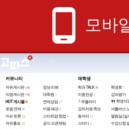
phone_android
모바일
커뮤니티
재학생
자유게시판
정보·리뷰
학과 TALK
학생회
240
39
1
익명게시판
대학원
이중전공
강의평가
790
1
1
학생식
HOT 게시물
연애상담
└ 쿠플라이
restaurant
21
웃음·연재
미용·패션
강의자료·족보
셔틀버스 
87
6
이슈·토론
스타트업·창업
동아리
열람실 (실
26
4
12
자유홍보
공식 오픈채팅
스터디
수강신청 
22
6