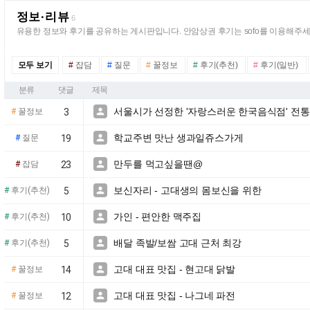
정보·리뷰
6
유용한 정보와 후기를 공유하는 게시판입니다. 안암상권 후기는 sofo를 이용해주세
모두 보기
#
잡담
#
질문
#
꿀정보
#
후기(추천)
#
후기(일반)
분류
댓글
제목
서울시가 선정한 '자랑스러운 한국음식점' 전통 

#
꿀정보
3
학교주변 맛난 생과일쥬스가게

#
질문
19
만두를 먹고싶을땐@

#
잡담
23
보신자리 - 고대생의 몸보신을 위한

#
후기(추천)
5
가인 - 편안한 맥주집

#
후기(추천)
10
배달 족발/보쌈 고대 근처 최강

#
후기(추천)
5
고대 대표 맛집 - 현고대 닭발

#
꿀정보
14
고대 대표 맛집 - 나그네 파전

#
꿀정보
12