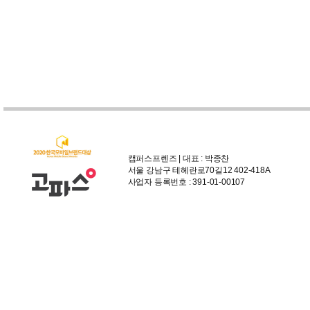
캠퍼스프렌즈 | 대표 : 박종찬
서울 강남구 테헤란로70길12 402-418A
사업자 등록번호 : 391-01-00107