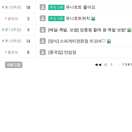
유니토토 좋아요

#
후기(추천)
18
추천 140
유니토토위치

#
꿀정보
3
추천 165
[배달-족발, 보쌈] 장충동 할매 왕 족발 보쌈!

#
후기(추천)
9
[양식] 스파게티전문점 리꼬네♡

#
후기(추천)
14
[중국집] 안암장

#
꿀정보
8
◀◀
◁
새로고침
1
..
13