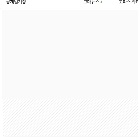
공개일기장
고대뉴스
고파스 위
4